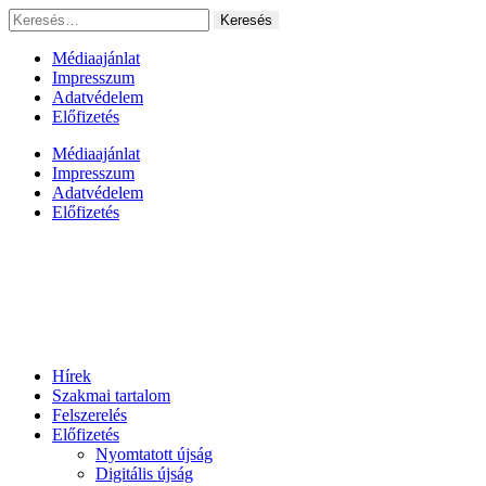
Ugrás
Keresés:
a
tartalomhoz
Médiaajánlat
Impresszum
Adatvédelem
Előfizetés
Médiaajánlat
Impresszum
Adatvédelem
Előfizetés
Hírek
Szakmai tartalom
Felszerelés
Előfizetés
Nyomtatott újság
Digitális újság