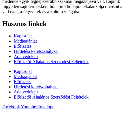
medence egyik legnépszerűbb szakmai magazinjává vált. Lapunk
független sajtótermékként hónapról hónapra elkalauzolja olvasóit a
vadászat, a fegyverek és a kultúra világába.
Hasznos linkek
Kapcsolat
Médiaajánlat
Előfizetés
Hirdetési keretszabályzat
Adatvédelem
Előfizetői Általános Szerződési Feltételek
Kapcsolat
Médiaajánlat
Előfizetés
Hirdetési keretszabályzat
Adatvédelem
Előfizetői Általános Szerződési Feltételek
Facebook
Youtube
Envelope