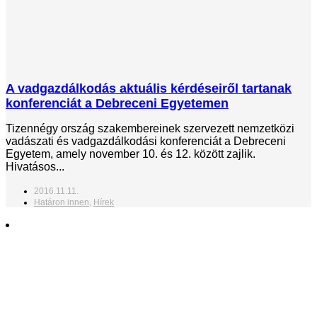
A vadgazdálkodás aktuális kérdéseiről tartanak
konferenciát a Debreceni Egyetemen
Tizennégy ország szakembereinek szervezett nemzetközi
vadászati és vadgazdálkodási konferenciát a Debreceni
Egyetem, amely november 10. és 12. között zajlik.
Hivatásos...
2016.11.11.
Határon innen
,
Hírek