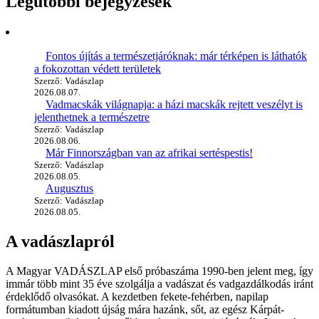
Legutóbbi bejegyzések
Fontos újítás a természetjáróknak: már térképen is láthatók
a fokozottan védett területek
Szerző: Vadászlap
2026.08.07.
Vadmacskák világnapja: a házi macskák rejtett veszélyt is
jelenthetnek a természetre
Szerző: Vadászlap
2026.08.06.
Már Finnországban van az afrikai sertéspestis!
Szerző: Vadászlap
2026.08.05.
Augusztus
Szerző: Vadászlap
2026.08.05.
A vadászlapról
A Magyar VADÁSZLAP első próbaszáma 1990-ben jelent meg, így
immár több mint 35 éve szolgálja a vadászat és vadgazdálkodás iránt
érdeklődő olvasókat. A kezdetben fekete-fehérben, napilap
formátumban kiadott újság mára hazánk, sőt, az egész Kárpát-