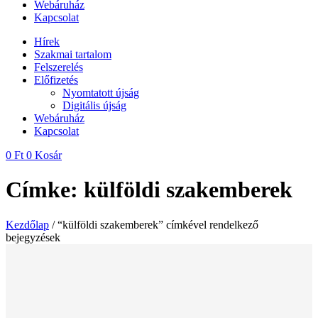
Webáruház
Kapcsolat
Hírek
Szakmai tartalom
Felszerelés
Előfizetés
Nyomtatott újság
Digitális újság
Webáruház
Kapcsolat
0
Ft
0
Kosár
Címke: külföldi szakemberek
Kezdőlap
/ “külföldi szakemberek” címkével rendelkező
bejegyzések