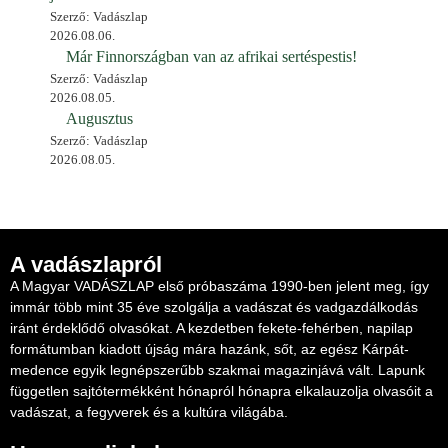
Szerző: Vadászlap
2026.08.06.
Már Finnországban van az afrikai sertéspestis!
Szerző: Vadászlap
2026.08.05.
Augusztus
Szerző: Vadászlap
2026.08.05.
A vadászlapról
A Magyar VADÁSZLAP első próbaszáma 1990-ben jelent meg, így
immár több mint 35 éve szolgálja a vadászat és vadgazdálkodás
iránt érdeklődő olvasókat. A kezdetben fekete-fehérben, napilap
formátumban kiadott újság mára hazánk, sőt, az egész Kárpát-
medence egyik legnépszerűbb szakmai magazinjává vált. Lapunk
független sajtótermékként hónapról hónapra elkalauzolja olvasóit a
vadászat, a fegyverek és a kultúra világába.