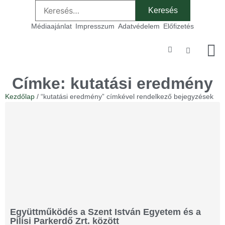
Médiaajánlat
Impresszum
Adatvédelem
Előfizetés
Szakmai
Címke: kutatási eredmény
Kezdőlap
/ “kutatási eredmény” címkével rendelkező bejegyzések
Együttműködés a Szent István Egyetem és a
Pilisi Parkerdő Zrt. között