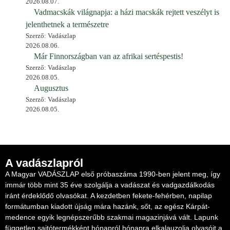
2026.08.07.
Vadmacskák világnapja: a házi macskák rejtett veszélyt is
jelenthetnek a természetre
Szerző: Vadászlap
2026.08.06.
Már Finnországban van az afrikai sertéspestis!
Szerző: Vadászlap
2026.08.05.
Augusztus
Szerző: Vadászlap
2026.08.05.
A vadászlapról
A Magyar VADÁSZLAP első próbaszáma 1990-ben jelent meg, így
immár több mint 35 éve szolgálja a vadászat és vadgazdálkodás
iránt érdeklődő olvasókat. A kezdetben fekete-fehérben, napilap
formátumban kiadott újság mára hazánk, sőt, az egész Kárpát-
medence egyik legnépszerűbb szakmai magazinjává vált. Lapunk
független sajtótermékként hónapról hónapra elkalauzolja olvasóit a