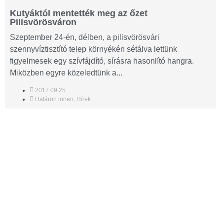
Kutyáktól mentették meg az őzet
Pilisvörösváron
Szeptember 24-én, délben, a pilisvörösvári
szennyvíztisztító telep környékén sétálva lettünk
figyelmesek egy szívfájdító, sírásra hasonlító hangra.
Miközben egyre közeledtünk a...
2017.09.25.
Határon innen
,
Hírek