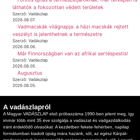
láthatók a fokozottan védett területek
Szerző: Vadászlap
2026.08.07.
Vadmacskák világnapja: a házi macskák rejtett
veszélyt is jelenthetnek a természetre
Szerző: Vadászlap
2026.08.06.
Már Finnországban van az afrikai sertéspestis!
Szerző: Vadászlap
2026.08.05.
Augusztus
Szerző: Vadászlap
2026.08.05.
A vadászlapról
A Magyar VADÁSZLAP első próbaszáma 1990-ben jelent meg, így
immár több mint 35 éve szolgálja a vadászat és vadgazdálkodás
iránt érdeklődő olvasókat. A kezdetben fekete-fehérben, napilap
formátumban kiadott újság mára hazánk, sőt, az egész Kárpát-
medence egyik legnépszerűbb szakmai magazinjává vált. Lapunk