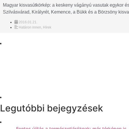
Magyar kisvasútkörkép: a keskeny vágányú vasutak egykor és 
Szilvásvárad, Királyrét, Kemence, a Bükk és a Börzsöny kisvas
2016.01.21.
Határon innen
,
Hírek
Legutóbbi bejegyzések
Fontos újítás a természetjáróknak: már térképen is