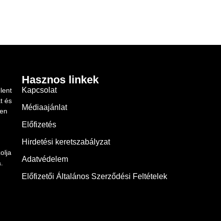
Hasznos linkek
Kapcsolat
lent
t és
Médiaajánlat
ben
Előfizetés
Hirdetési keretszabályzat
olja
Adatvédelem
.
Előfizetői Általános Szerződési Feltételek