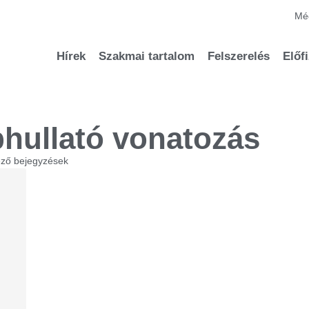
Méd
Hírek
Szakmai tartalom
Felszerelés
Előf
hullató vonatozás
ező bejegyzések