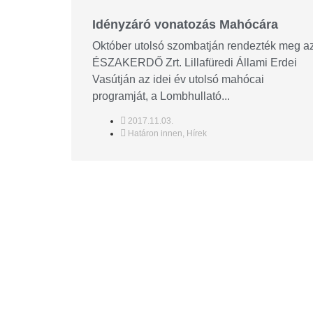
Idényzáró vonatozás Mahócára
Október utolsó szombatján rendezték meg a
ÉSZAKERDŐ Zrt. Lillafüredi Állami Erdei
Vasútján az idei év utolsó mahócai
programját, a Lombhullató...
2017.11.03.
Határon innen
,
Hírek