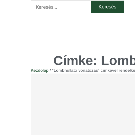
Címke: Lomb
Kezdőlap
/ “Lombhullató vonatozás” címkével rendelk