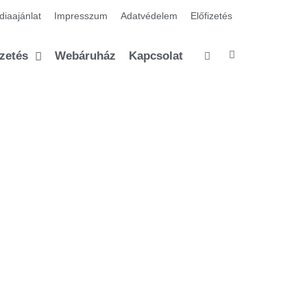
iaajánlat
Impresszum
Adatvédelem
Előfizetés
izetés
Webáruház
Kapcsolat