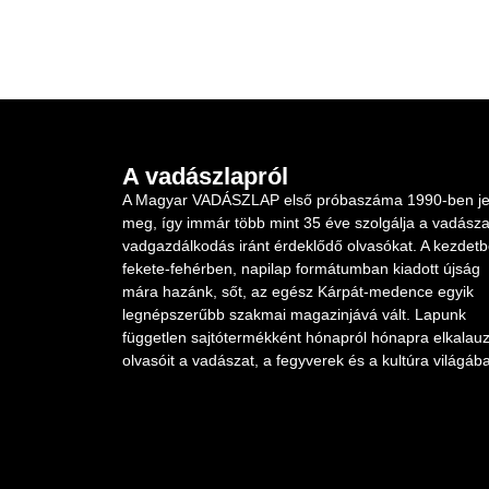
A vadászlapról
A Magyar VADÁSZLAP első próbaszáma 1990-ben je
meg, így immár több mint 35 éve szolgálja a vadásza
vadgazdálkodás iránt érdeklődő olvasókat. A kezdet
fekete-fehérben, napilap formátumban kiadott újság
mára hazánk, sőt, az egész Kárpát-medence egyik
legnépszerűbb szakmai magazinjává vált. Lapunk
független sajtótermékként hónapról hónapra elkalauz
olvasóit a vadászat, a fegyverek és a kultúra világába