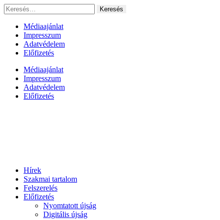
Ugrás
Keresés:
a
tartalomhoz
Médiaajánlat
Impresszum
Adatvédelem
Előfizetés
Médiaajánlat
Impresszum
Adatvédelem
Előfizetés
Hírek
Szakmai tartalom
Felszerelés
Előfizetés
Nyomtatott újság
Digitális újság