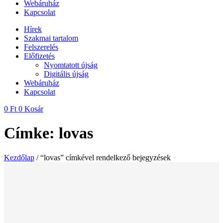
Webáruház
Kapcsolat
Hírek
Szakmai tartalom
Felszerelés
Előfizetés
Nyomtatott újság
Digitális újság
Webáruház
Kapcsolat
0
Ft
0
Kosár
Címke: lovas
Kezdőlap
/ “lovas” címkével rendelkező bejegyzések