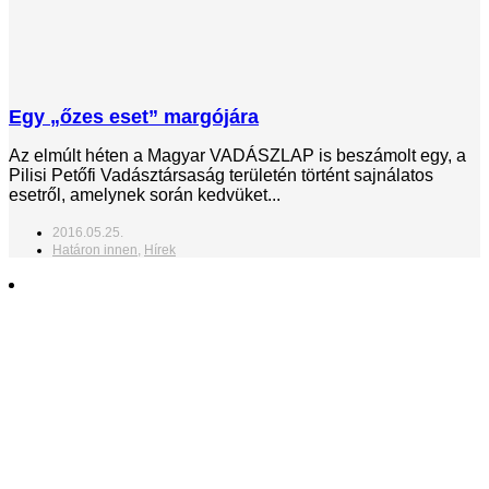
Egy „őzes eset” margójára
Az elmúlt héten a Magyar VADÁSZLAP is beszámolt egy, a
Pilisi Petőfi Vadásztársaság területén történt sajnálatos
esetről, amelynek során kedvüket...
2016.05.25.
Határon innen
,
Hírek