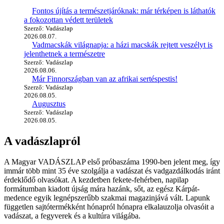
Fontos újítás a természetjáróknak: már térképen is láthatók
a fokozottan védett területek
Szerző: Vadászlap
2026.08.07.
Vadmacskák világnapja: a házi macskák rejtett veszélyt is
jelenthetnek a természetre
Szerző: Vadászlap
2026.08.06.
Már Finnországban van az afrikai sertéspestis!
Szerző: Vadászlap
2026.08.05.
Augusztus
Szerző: Vadászlap
2026.08.05.
A vadászlapról
A Magyar VADÁSZLAP első próbaszáma 1990-ben jelent meg, így
immár több mint 35 éve szolgálja a vadászat és vadgazdálkodás iránt
érdeklődő olvasókat. A kezdetben fekete-fehérben, napilap
formátumban kiadott újság mára hazánk, sőt, az egész Kárpát-
medence egyik legnépszerűbb szakmai magazinjává vált. Lapunk
független sajtótermékként hónapról hónapra elkalauzolja olvasóit a
vadászat, a fegyverek és a kultúra világába.