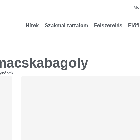
Méd
Hírek
Szakmai tartalom
Felszerelés
Előf
macskabagoly
gyzések