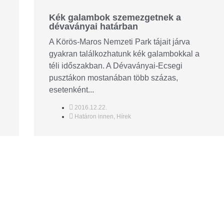
Kék galambok szemezgetnek a
dévaványai határban
A Körös-Maros Nemzeti Park tájait járva
gyakran találkozhatunk kék galambokkal a
téli időszakban. A Dévaványai-Ecsegi
pusztákon mostanában több százas,
esetenként...
2016.12.22.
Határon innen
,
Hírek