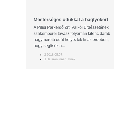
Mesterséges odúkkal a baglyokért
A Pilisi Parkerdő Zrt. Valkói Erdészetének
szakemberei tavasz folyamán kilenc darab
nagyméretű odút helyeztek ki az erdőben,
hogy segítsék a...
2018.05.07.
Határon innen
,
Hírek