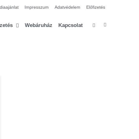
iaajánlat
Impresszum
Adatvédelem
Előfizetés
izetés
Webáruház
Kapcsolat