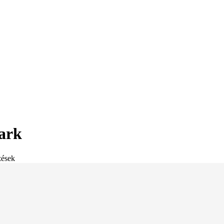
ark
zések