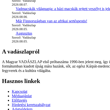
Szerző: Vadászlap
2026.08.07.
Vadmacskák világnapja: a házi macskák rejtett veszélyt is jel
Szerző: Vadászlap
2026.08.06.
Már Finnországban van az afrikai sertéspestis!
Szerző: Vadászlap
2026.08.05.
Augusztus
Szerző: Vadászlap
2026.08.05.
A vadászlapról
A Magyar VADÁSZLAP első próbaszáma 1990-ben jelent meg, így immár
formátumban kiadott újság mára hazánk, sőt, az egész Kárpát-medence
fegyverek és a kultúra világába.
Hasznos linkek
Kapcsolat
Médiaajánlat
Előfizetés
Hirdetési keretszabályzat
Adatvédelem