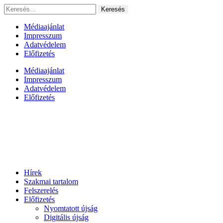
Ugrás
Keresés:
a
tartalomhoz
Médiaajánlat
Impresszum
Adatvédelem
Előfizetés
Médiaajánlat
Impresszum
Adatvédelem
Előfizetés
Hírek
Szakmai tartalom
Felszerelés
Előfizetés
Nyomtatott újság
Digitális újság