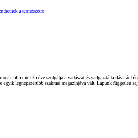
enthetnek a természetre
 több mint 35 éve szolgálja a vadászat és vadgazdálkodás iránt érde
 egyik legnépszerűbb szakmai magazinjává vált. Lapunk független sajt