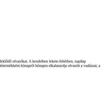
klődő olvasókat. A kezdetben fekete-fehérben, napilap
ótermékként hónapról hónapra elkalauzolja olvasóit a vadászat, a