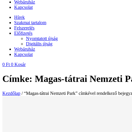
Webáruház
Kapcsolat
Hírek
Szakmai tartalom
Felszerelés
Előfizetés
Nyomtatott újság
Digitális újság
Webáruház
Kapcsolat
0
Ft
0
Kosár
Címke: Magas-tátrai Nemzeti P
Kezdőlap
/ “Magas-tátrai Nemzeti Park” címkével rendelkező bejegy