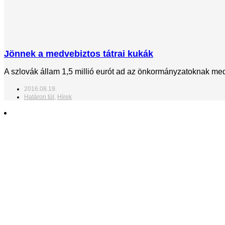
Jönnek a medvebiztos tátrai kukák
A szlovák állam 1,5 millió eurót ad az önkormányzatoknak medv
2016.08.19.
Határon túl
,
Hírek