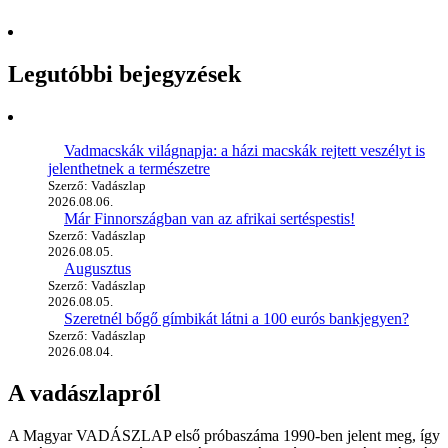
Legutóbbi bejegyzések
Vadmacskák világnapja: a házi macskák rejtett veszélyt is
jelenthetnek a természetre
Szerző: Vadászlap
2026.08.06.
Már Finnországban van az afrikai sertéspestis!
Szerző: Vadászlap
2026.08.05.
Augusztus
Szerző: Vadászlap
2026.08.05.
Szeretnél bőgő gímbikát látni a 100 eurós bankjegyen?
Szerző: Vadászlap
2026.08.04.
A vadászlapról
A Magyar VADÁSZLAP első próbaszáma 1990-ben jelent meg, így