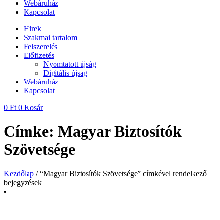
Webáruház
Kapcsolat
Hírek
Szakmai tartalom
Felszerelés
Előfizetés
Nyomtatott újság
Digitális újság
Webáruház
Kapcsolat
0
Ft
0
Kosár
Címke: Magyar Biztosítók
Szövetsége
Kezdőlap
/ “Magyar Biztosítók Szövetsége” címkével rendelkező
bejegyzések