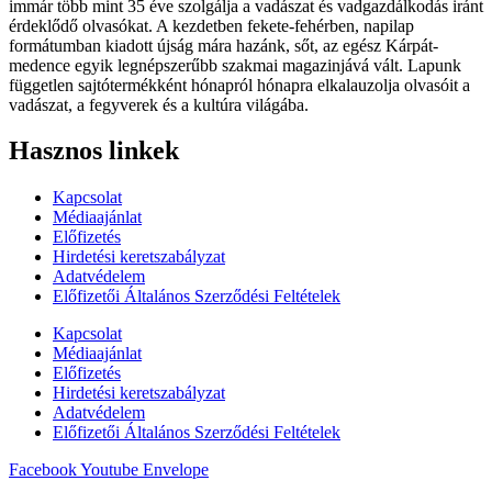
immár több mint 35 éve szolgálja a vadászat és vadgazdálkodás iránt
érdeklődő olvasókat. A kezdetben fekete-fehérben, napilap
formátumban kiadott újság mára hazánk, sőt, az egész Kárpát-
medence egyik legnépszerűbb szakmai magazinjává vált. Lapunk
független sajtótermékként hónapról hónapra elkalauzolja olvasóit a
vadászat, a fegyverek és a kultúra világába.
Hasznos linkek
Kapcsolat
Médiaajánlat
Előfizetés
Hirdetési keretszabályzat
Adatvédelem
Előfizetői Általános Szerződési Feltételek
Kapcsolat
Médiaajánlat
Előfizetés
Hirdetési keretszabályzat
Adatvédelem
Előfizetői Általános Szerződési Feltételek
Facebook
Youtube
Envelope