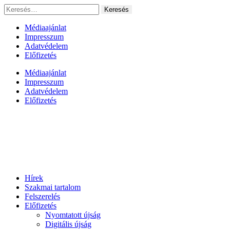
Ugrás
Keresés:
a
tartalomhoz
Médiaajánlat
Impresszum
Adatvédelem
Előfizetés
Médiaajánlat
Impresszum
Adatvédelem
Előfizetés
Hírek
Szakmai tartalom
Felszerelés
Előfizetés
Nyomtatott újság
Digitális újság