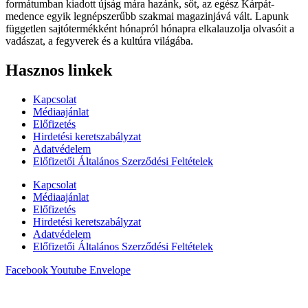
formátumban kiadott újság mára hazánk, sőt, az egész Kárpát-
medence egyik legnépszerűbb szakmai magazinjává vált. Lapunk
független sajtótermékként hónapról hónapra elkalauzolja olvasóit a
vadászat, a fegyverek és a kultúra világába.
Hasznos linkek
Kapcsolat
Médiaajánlat
Előfizetés
Hirdetési keretszabályzat
Adatvédelem
Előfizetői Általános Szerződési Feltételek
Kapcsolat
Médiaajánlat
Előfizetés
Hirdetési keretszabályzat
Adatvédelem
Előfizetői Általános Szerződési Feltételek
Facebook
Youtube
Envelope