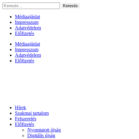
Ugrás
Keresés:
a
tartalomhoz
Médiaajánlat
Impresszum
Adatvédelem
Előfizetés
Médiaajánlat
Impresszum
Adatvédelem
Előfizetés
Hírek
Szakmai tartalom
Felszerelés
Előfizetés
Nyomtatott újság
Digitális újság