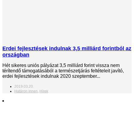
Erdei fejlesztések indulnak 3,5 milliárd forintból az
országban
Hét sikeres uniós pályázat 3,5 milliárd forint vissza nem
térítendő támogatásából a természetjárás feltételeit javító,
erdei fejlesztések indulnak 2020 szeptember...
2019.03.20.
Határon innen
,
Hírek