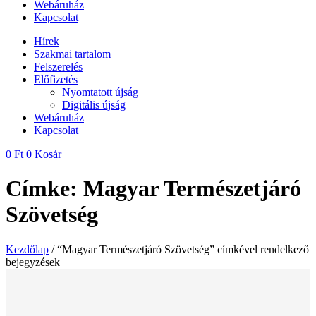
Webáruház
Kapcsolat
Hírek
Szakmai tartalom
Felszerelés
Előfizetés
Nyomtatott újság
Digitális újság
Webáruház
Kapcsolat
0
Ft
0
Kosár
Címke: Magyar Természetjáró
Szövetség
Kezdőlap
/ “Magyar Természetjáró Szövetség” címkével rendelkező
bejegyzések