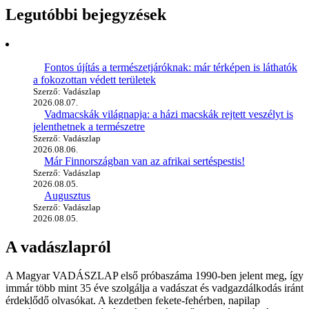
Legutóbbi bejegyzések
Fontos újítás a természetjáróknak: már térképen is láthatók
a fokozottan védett területek
Szerző: Vadászlap
2026.08.07.
Vadmacskák világnapja: a házi macskák rejtett veszélyt is
jelenthetnek a természetre
Szerző: Vadászlap
2026.08.06.
Már Finnországban van az afrikai sertéspestis!
Szerző: Vadászlap
2026.08.05.
Augusztus
Szerző: Vadászlap
2026.08.05.
A vadászlapról
A Magyar VADÁSZLAP első próbaszáma 1990-ben jelent meg, így
immár több mint 35 éve szolgálja a vadászat és vadgazdálkodás iránt
érdeklődő olvasókat. A kezdetben fekete-fehérben, napilap