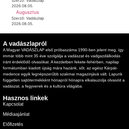
Szerző: Vadászlap
2026.08.05.
Augusztus
Szerző: Vadászlap
2026.08.05.
A vadászlapról
A Magyar VADÁSZLAP első próbaszáma 1990-ben jelent meg, így
immár több mint 35 éve szolgálja a vadászat és vadgazdálkodás
iránt érdeklődő olvasókat. A kezdetben fekete-fehérben, napilap
formátumban kiadott újság mára hazánk, sőt, az egész Kárpát-
medence egyik legnépszerűbb szakmai magazinjává vált. Lapunk
független sajtótermékként hónapról hónapra elkalauzolja olvasóit a
vadászat, a fegyverek és a kultúra világába.
Hasznos linkek
Kapcsolat
Médiaajánlat
Előfizetés