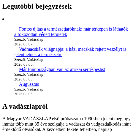
Legutóbbi bejegyzések
Fontos újítás a természetjáróknak: már térképen is láthatók
a fokozottan védett területek
Szerző: Vadászlap
2026.08.07.
Vadmacskák világnapja: a házi macskák rejtett veszélyt is
jelenthetnek a természetre
Szerző: Vadászlap
2026.08.06.
Már Finnországban van az afrikai sertéspestis!
Szerző: Vadászlap
2026.08.05.
Augusztus
Szerző: Vadászlap
2026.08.05.
A vadászlapról
A Magyar VADÁSZLAP első próbaszáma 1990-ben jelent meg, így
immár több mint 35 éve szolgálja a vadászat és vadgazdálkodás iránt
érdeklődő olvasókat. A kezdetben fekete-fehérben, napilap