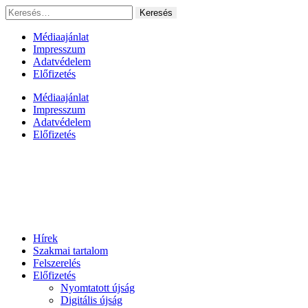
Ugrás
Keresés:
a
tartalomhoz
Médiaajánlat
Impresszum
Adatvédelem
Előfizetés
Médiaajánlat
Impresszum
Adatvédelem
Előfizetés
Hírek
Szakmai tartalom
Felszerelés
Előfizetés
Nyomtatott újság
Digitális újság