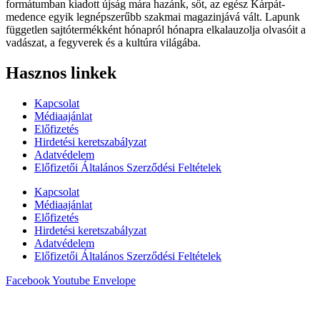
formátumban kiadott újság mára hazánk, sőt, az egész Kárpát-
medence egyik legnépszerűbb szakmai magazinjává vált. Lapunk
független sajtótermékként hónapról hónapra elkalauzolja olvasóit a
vadászat, a fegyverek és a kultúra világába.
Hasznos linkek
Kapcsolat
Médiaajánlat
Előfizetés
Hirdetési keretszabályzat
Adatvédelem
Előfizetői Általános Szerződési Feltételek
Kapcsolat
Médiaajánlat
Előfizetés
Hirdetési keretszabályzat
Adatvédelem
Előfizetői Általános Szerződési Feltételek
Facebook
Youtube
Envelope