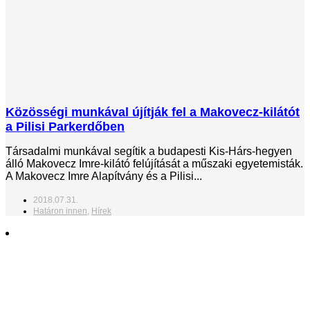
Közösségi munkával újítják fel a Makovecz-kilátót
a Pilisi Parkerdőben
Társadalmi munkával segítik a budapesti Kis-Hárs-hegyen
álló Makovecz Imre-kilátó felújítását a műszaki egyetemisták.
A Makovecz Imre Alapítvány és a Pilisi...
2018.07.31.
Határon innen
,
Hírek