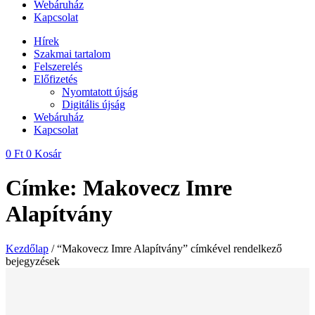
Webáruház
Kapcsolat
Hírek
Szakmai tartalom
Felszerelés
Előfizetés
Nyomtatott újság
Digitális újság
Webáruház
Kapcsolat
0
Ft
0
Kosár
Címke: Makovecz Imre
Alapítvány
Kezdőlap
/ “Makovecz Imre Alapítvány” címkével rendelkező
bejegyzések