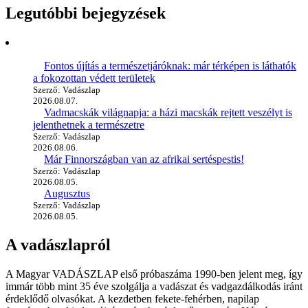
Legutóbbi bejegyzések
Fontos újítás a természetjáróknak: már térképen is láthatók
a fokozottan védett területek
Szerző: Vadászlap
2026.08.07.
Vadmacskák világnapja: a házi macskák rejtett veszélyt is
jelenthetnek a természetre
Szerző: Vadászlap
2026.08.06.
Már Finnországban van az afrikai sertéspestis!
Szerző: Vadászlap
2026.08.05.
Augusztus
Szerző: Vadászlap
2026.08.05.
A vadászlapról
A Magyar VADÁSZLAP első próbaszáma 1990-ben jelent meg, így
immár több mint 35 éve szolgálja a vadászat és vadgazdálkodás iránt
érdeklődő olvasókat. A kezdetben fekete-fehérben, napilap