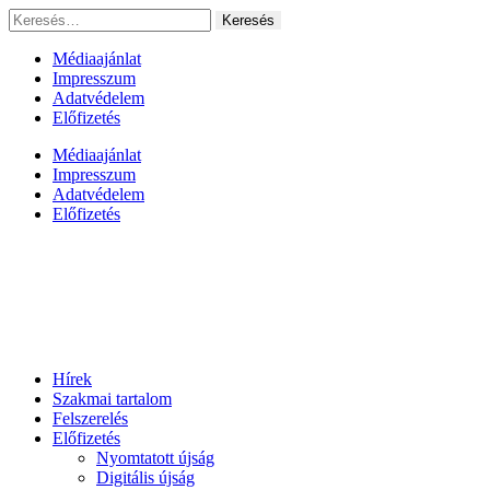
Ugrás
Keresés:
a
tartalomhoz
Médiaajánlat
Impresszum
Adatvédelem
Előfizetés
Médiaajánlat
Impresszum
Adatvédelem
Előfizetés
Hírek
Szakmai tartalom
Felszerelés
Előfizetés
Nyomtatott újság
Digitális újság