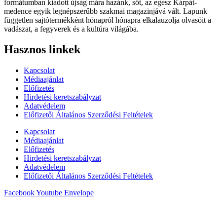
formátumban kiadott újság mára hazánk, sőt, az egész Kárpát-
medence egyik legnépszerűbb szakmai magazinjává vált. Lapunk
független sajtótermékként hónapról hónapra elkalauzolja olvasóit a
vadászat, a fegyverek és a kultúra világába.
Hasznos linkek
Kapcsolat
Médiaajánlat
Előfizetés
Hirdetési keretszabályzat
Adatvédelem
Előfizetői Általános Szerződési Feltételek
Kapcsolat
Médiaajánlat
Előfizetés
Hirdetési keretszabályzat
Adatvédelem
Előfizetői Általános Szerződési Feltételek
Facebook
Youtube
Envelope