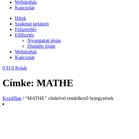
Webáruház
Kapcsolat
Hírek
Szakmai tartalom
Felszerelés
Előfizetés
Nyomtatott újság
Digitális újság
Webáruház
Kapcsolat
0
Ft
0
Kosár
Címke: MATHE
Kezdőlap
/ “MATHE” címkével rendelkező bejegyzések