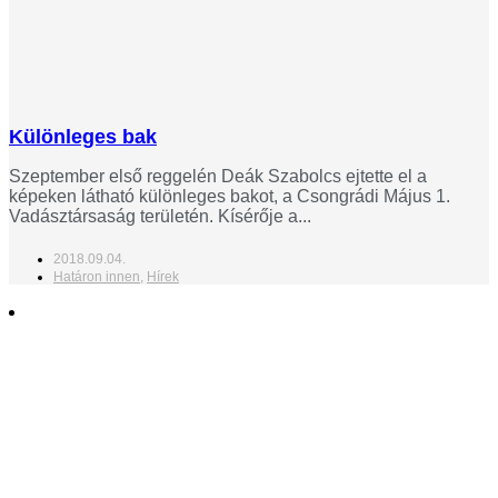
Különleges bak
Szeptember első reggelén Deák Szabolcs ejtette el a
képeken látható különleges bakot, a Csongrádi Május 1.
Vadásztársaság területén. Kísérője a...
2018.09.04.
Határon innen
,
Hírek