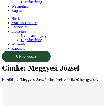
Digitális újság
Webáruház
Kapcsolat
Hírek
Szakmai tartalom
Felszerelés
Előfizetés
Nyomtatott újság
Digitális újság
Webáruház
Kapcsolat
0
Ft
0
Kosár
Címke: Meggyesi József
Kezdőlap
/ “Meggyesi József” címkével rendelkező bejegyzések