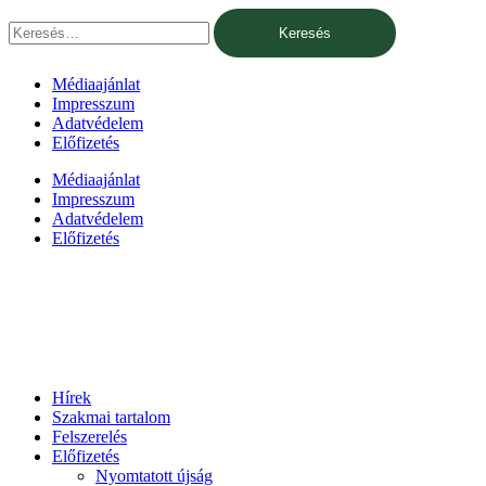
Ugrás
Keresés:
a
tartalomhoz
Médiaajánlat
Impresszum
Adatvédelem
Előfizetés
Médiaajánlat
Impresszum
Adatvédelem
Előfizetés
Hírek
Szakmai tartalom
Felszerelés
Előfizetés
Nyomtatott újság