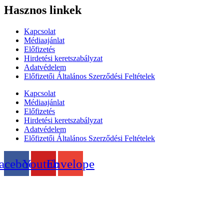
Hasznos linkek
Kapcsolat
Médiaajánlat
Előfizetés
Hirdetési keretszabályzat
Adatvédelem
Előfizetői Általános Szerződési Feltételek
Kapcsolat
Médiaajánlat
Előfizetés
Hirdetési keretszabályzat
Adatvédelem
Előfizetői Általános Szerződési Feltételek
acebook
Youtube
Envelope