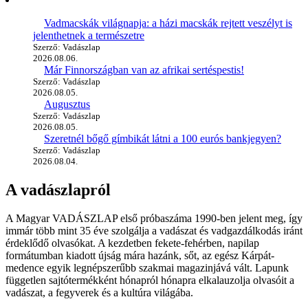
Vadmacskák világnapja: a házi macskák rejtett veszélyt is
jelenthetnek a természetre
Szerző: Vadászlap
2026.08.06.
Már Finnországban van az afrikai sertéspestis!
Szerző: Vadászlap
2026.08.05.
Augusztus
Szerző: Vadászlap
2026.08.05.
Szeretnél bőgő gímbikát látni a 100 eurós bankjegyen?
Szerző: Vadászlap
2026.08.04.
A vadászlapról
A Magyar VADÁSZLAP első próbaszáma 1990-ben jelent meg, így
immár több mint 35 éve szolgálja a vadászat és vadgazdálkodás iránt
érdeklődő olvasókat. A kezdetben fekete-fehérben, napilap
formátumban kiadott újság mára hazánk, sőt, az egész Kárpát-
medence egyik legnépszerűbb szakmai magazinjává vált. Lapunk
független sajtótermékként hónapról hónapra elkalauzolja olvasóit a
vadászat, a fegyverek és a kultúra világába.