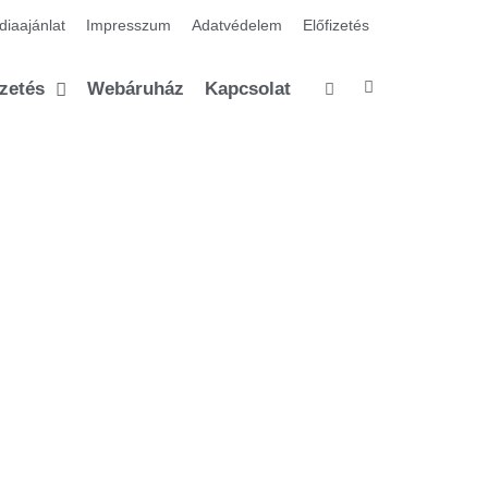
iaajánlat
Impresszum
Adatvédelem
Előfizetés
izetés
Webáruház
Kapcsolat