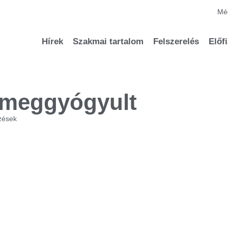
Méd
Hírek
Szakmai tartalom
Felszerelés
Előf
 meggyógyult
zések