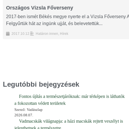
Országos Vizsla Főverseny
2017-ben ismét Békés megye nyerte el a Vizsla Főverseny Al
Felgyűrtük hát az ingünk ujját, és belevetettük...
2017.10.12.
Határon innen
,
Hírek
Legutóbbi bejegyzések
Fontos újítás a természetjáróknak: már térképen is láthatók
a fokozottan védett területek
Szerző: Vadászlap
2026.08.07.
Vadmacskák világnapja: a házi macskák rejtett veszélyt is
jelenthetnek a természetre