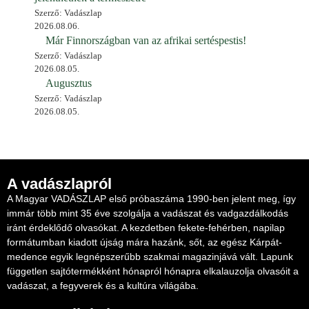
Szerző: Vadászlap
2026.08.06.
Már Finnországban van az afrikai sertéspestis!
Szerző: Vadászlap
2026.08.05.
Augusztus
Szerző: Vadászlap
2026.08.05.
A vadászlapról
A Magyar VADÁSZLAP első próbaszáma 1990-ben jelent meg, így
immár több mint 35 éve szolgálja a vadászat és vadgazdálkodás
iránt érdeklődő olvasókat. A kezdetben fekete-fehérben, napilap
formátumban kiadott újság mára hazánk, sőt, az egész Kárpát-
medence egyik legnépszerűbb szakmai magazinjává vált. Lapunk
független sajtótermékként hónapról hónapra elkalauzolja olvasóit a
vadászat, a fegyverek és a kultúra világába.