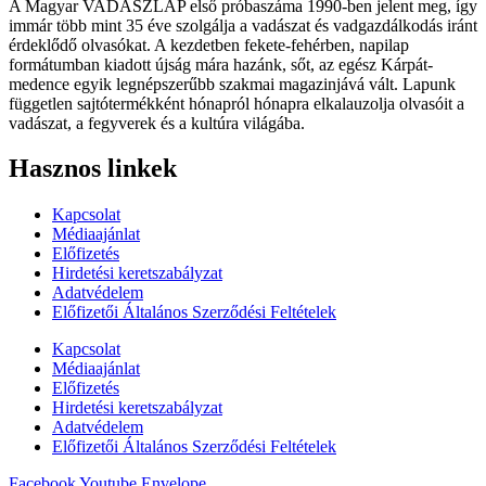
A Magyar VADÁSZLAP első próbaszáma 1990-ben jelent meg, így
immár több mint 35 éve szolgálja a vadászat és vadgazdálkodás iránt
érdeklődő olvasókat. A kezdetben fekete-fehérben, napilap
formátumban kiadott újság mára hazánk, sőt, az egész Kárpát-
medence egyik legnépszerűbb szakmai magazinjává vált. Lapunk
független sajtótermékként hónapról hónapra elkalauzolja olvasóit a
vadászat, a fegyverek és a kultúra világába.
Hasznos linkek
Kapcsolat
Médiaajánlat
Előfizetés
Hirdetési keretszabályzat
Adatvédelem
Előfizetői Általános Szerződési Feltételek
Kapcsolat
Médiaajánlat
Előfizetés
Hirdetési keretszabályzat
Adatvédelem
Előfizetői Általános Szerződési Feltételek
Facebook
Youtube
Envelope