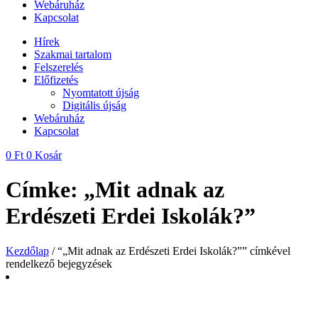
Webáruház
Kapcsolat
Hírek
Szakmai tartalom
Felszerelés
Előfizetés
Nyomtatott újság
Digitális újság
Webáruház
Kapcsolat
0
Ft
0
Kosár
Címke: „Mit adnak az
Erdészeti Erdei Iskolák?”
Kezdőlap
/ “„Mit adnak az Erdészeti Erdei Iskolák?”” címkével
rendelkező bejegyzések