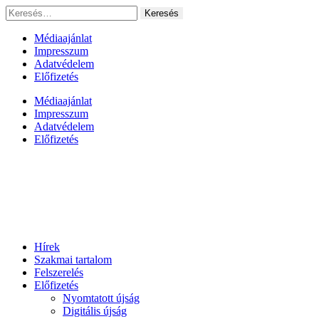
Ugrás
Keresés:
a
tartalomhoz
Médiaajánlat
Impresszum
Adatvédelem
Előfizetés
Médiaajánlat
Impresszum
Adatvédelem
Előfizetés
Hírek
Szakmai tartalom
Felszerelés
Előfizetés
Nyomtatott újság
Digitális újság