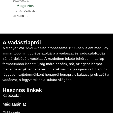
2026.08.05.
Augusztus
Szerző: Vadászlap
2026.08.05.
A vadászlapról
A Magyar VADÁSZLAP első próbaszáma 1990-ben jelent meg, így
immár több mint 35 éve szolgálja a vadászat és vadgazdálkodás
iránt érdeklődő olvasókat. A kezdetben fekete-fehérben, napilap
formátumban kiadott újság mára hazánk, sőt, az egész Kárpát-
medence egyik legnépszerűbb szakmai magazinjává vált. Lapunk
független sajtótermékként hónapról hónapra elkalauzolja olvasóit a
vadászat, a fegyverek és a kultúra világába.
Hasznos linkek
Kapcsolat
Médiaajánlat