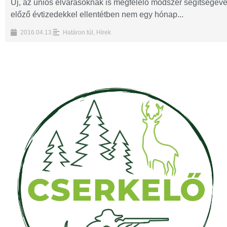
Új, az uniós elvárásoknak is megfelelő módszer segítségéve
előző évtizedekkel ellentétben nem egy hónap...
2016.04.13.
Határon túl
,
Hírek