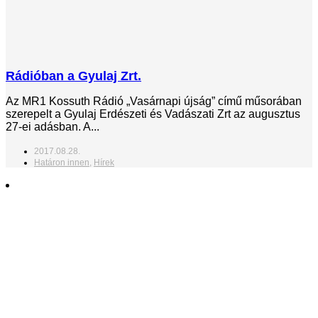
Rádióban a Gyulaj Zrt.
Az MR1 Kossuth Rádió „Vasárnapi újság” című műsorában
szerepelt a Gyulaj Erdészeti és Vadászati Zrt az augusztus
27-ei adásban. A...
2017.08.28.
Határon innen
,
Hírek