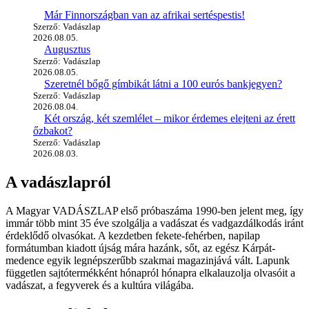
Már Finnországban van az afrikai sertéspestis!
Szerző: Vadászlap
2026.08.05.
Augusztus
Szerző: Vadászlap
2026.08.05.
Szeretnél bőgő gímbikát látni a 100 eurós bankjegyen?
Szerző: Vadászlap
2026.08.04.
Két ország, két szemlélet – mikor érdemes elejteni az érett
őzbakot?
Szerző: Vadászlap
2026.08.03.
A vadászlapról
A Magyar VADÁSZLAP első próbaszáma 1990-ben jelent meg, így
immár több mint 35 éve szolgálja a vadászat és vadgazdálkodás iránt
érdeklődő olvasókat. A kezdetben fekete-fehérben, napilap
formátumban kiadott újság mára hazánk, sőt, az egész Kárpát-
medence egyik legnépszerűbb szakmai magazinjává vált. Lapunk
független sajtótermékként hónapról hónapra elkalauzolja olvasóit a
vadászat, a fegyverek és a kultúra világába.