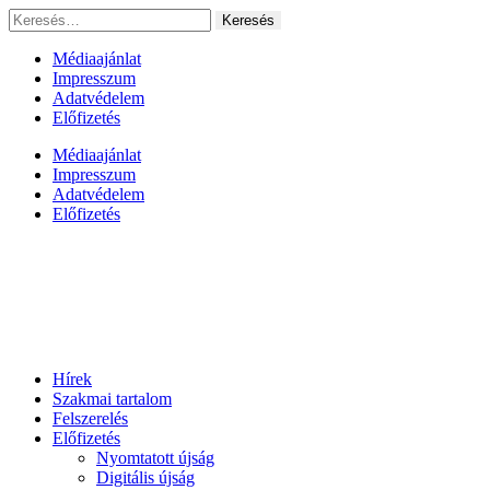
Ugrás
Keresés:
a
tartalomhoz
Médiaajánlat
Impresszum
Adatvédelem
Előfizetés
Médiaajánlat
Impresszum
Adatvédelem
Előfizetés
Hírek
Szakmai tartalom
Felszerelés
Előfizetés
Nyomtatott újság
Digitális újság