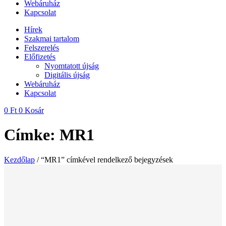
Webáruház
Kapcsolat
Hírek
Szakmai tartalom
Felszerelés
Előfizetés
Nyomtatott újság
Digitális újság
Webáruház
Kapcsolat
0
Ft
0
Kosár
Címke: MR1
Kezdőlap
/ “MR1” címkével rendelkező bejegyzések