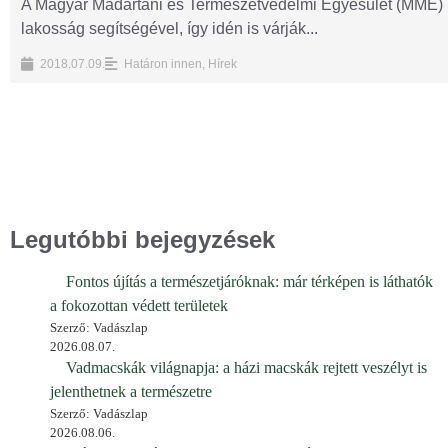
A Magyar Madártani és Természetvédelmi Egyesület (MME) 1
lakosság segítségével, így idén is várják...
2018.07.09.
Határon innen
,
Hírek
Legutóbbi bejegyzések
Fontos újítás a természetjáróknak: már térképen is láthatók
a fokozottan védett területek
Szerző: Vadászlap
2026.08.07.
Vadmacskák világnapja: a házi macskák rejtett veszélyt is
jelenthetnek a természetre
Szerző: Vadászlap
2026.08.06.