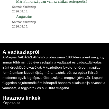
Már Finnországban van az afrikai sertéspestis!
Szerző: Vadászlap
2026.08.05.
Augusztus
Szerző: Vadászlap
2026.08.05.
A vadászlapról
A Magyar VADÁSZLAP első próbaszáma 1990-ben jelent meg, így
immár több mint 35 éve szolgálja a vadászat és vadgazdálkodás
iránt érdeklődő olvasókat. A kezdetben fekete-fehérben, napilap
formátumban kiadott újság mára hazánk, sőt, az egész Kárpát-
medence egyik legnépszerűbb szakmai magazinjává vált. Lapunk
független sajtótermékként hónapról hónapra elkalauzolja olvasóit a
vadászat, a fegyverek és a kultúra világába.
Hasznos linkek
Kapcsolat