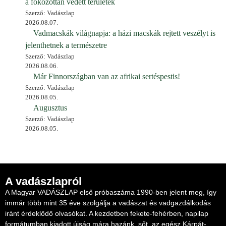
a fokozottan védett területek
Szerző: Vadászlap
2026.08.07.
Vadmacskák világnapja: a házi macskák rejtett veszélyt is
jelenthetnek a természetre
Szerző: Vadászlap
2026.08.06.
Már Finnországban van az afrikai sertéspestis!
Szerző: Vadászlap
2026.08.05.
Augusztus
Szerző: Vadászlap
2026.08.05.
A vadászlapról
A Magyar VADÁSZLAP első próbaszáma 1990-ben jelent meg, így
immár több mint 35 éve szolgálja a vadászat és vadgazdálkodás
iránt érdeklődő olvasókat. A kezdetben fekete-fehérben, napilap
formátumban kiadott újság mára hazánk, sőt, az egész Kárpát-