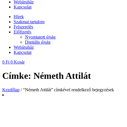
Webáruház
Kapcsolat
Hírek
Szakmai tartalom
Felszerelés
Előfizetés
Nyomtatott újság
Digitális újság
Webáruház
Kapcsolat
0
Ft
0
Kosár
Címke: Németh Attilát
Kezdőlap
/ “Németh Attilát” címkével rendelkező bejegyzések