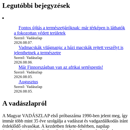
Legutóbbi bejegyzések
Fontos újítás a természetjáróknak: már térképen is láthatók
a fokozottan védett területek
Szerző: Vadászlap
2026.08.07.
Vadmacskák világnapja: a házi macskák rejtett veszélyt is
jelenthetnek a természetre
Szerző: Vadászlap
2026.08.06.
Már Finnországban van az afrikai sertéspestis!
Szerző: Vadászlap
2026.08.05.
Augusztus
Szerző: Vadászlap
2026.08.05.
A vadászlapról
A Magyar VADÁSZLAP első próbaszáma 1990-ben jelent meg, így
immár több mint 35 éve szolgálja a vadászat és vadgazdálkodás iránt
érdeklődő olvasókat. A kezdetben fekete-fehérben, napilap