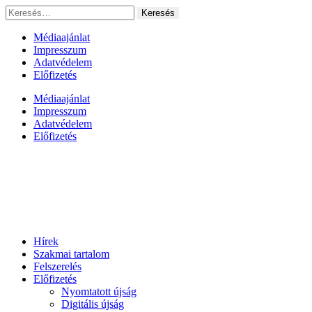
Ugrás
Keresés:
a
tartalomhoz
Médiaajánlat
Impresszum
Adatvédelem
Előfizetés
Médiaajánlat
Impresszum
Adatvédelem
Előfizetés
Hírek
Szakmai tartalom
Felszerelés
Előfizetés
Nyomtatott újság
Digitális újság