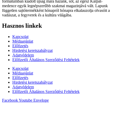
formátumban kiadott újság mára hazánk, sőt, az egész Kárpát-
medence egyik legnépszerűbb szakmai magazinjává vált. Lapunk
független sajtótermékként hónapról hónapra elkalauzolja olvasóit a
vadászat, a fegyverek és a kultúra világába.
Hasznos linkek
Kapcsolat
Médiaajánlat
Előfizetés
Hirdetési keretszabályzat
Adatvédelem
Előfizetői Általános Szerződési Feltételek
Kapcsolat
Médiaajánlat
Előfizetés
Hirdetési keretszabályzat
Adatvédelem
Előfizetői Általános Szerződési Feltételek
Facebook
Youtube
Envelope