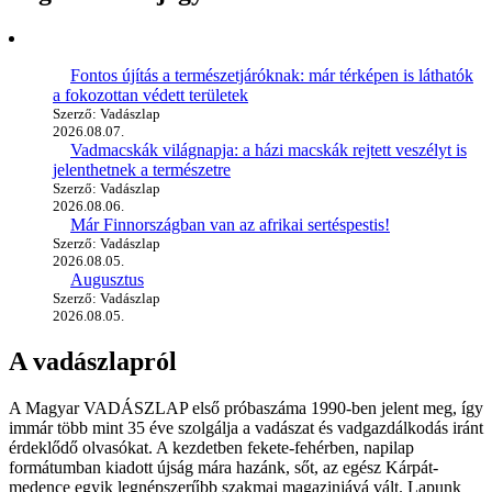
Fontos újítás a természetjáróknak: már térképen is láthatók
a fokozottan védett területek
Szerző: Vadászlap
2026.08.07.
Vadmacskák világnapja: a házi macskák rejtett veszélyt is
jelenthetnek a természetre
Szerző: Vadászlap
2026.08.06.
Már Finnországban van az afrikai sertéspestis!
Szerző: Vadászlap
2026.08.05.
Augusztus
Szerző: Vadászlap
2026.08.05.
A vadászlapról
A Magyar VADÁSZLAP első próbaszáma 1990-ben jelent meg, így
immár több mint 35 éve szolgálja a vadászat és vadgazdálkodás iránt
érdeklődő olvasókat. A kezdetben fekete-fehérben, napilap
formátumban kiadott újság mára hazánk, sőt, az egész Kárpát-
medence egyik legnépszerűbb szakmai magazinjává vált. Lapunk