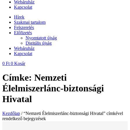
Webáruház
Kapcsolat
Hírek
Szakmai tartalom
Felszerelés
Előfizetés
Nyomtatott újság
Digitális újság
Webáruház
Kapcsolat
0
Ft
0
Kosár
Címke: Nemzeti
Élelmiszerlánc-biztonsági
Hivatal
Kezdőlap
/ “Nemzeti Élelmiszerlánc-biztonsági Hivatal” címkével
rendelkező bejegyzések