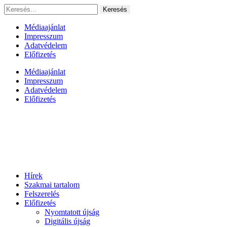
Ugrás
Keresés:
a
tartalomhoz
Médiaajánlat
Impresszum
Adatvédelem
Előfizetés
Médiaajánlat
Impresszum
Adatvédelem
Előfizetés
Hírek
Szakmai tartalom
Felszerelés
Előfizetés
Nyomtatott újság
Digitális újság