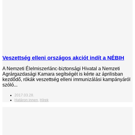
Veszettség elleni országos akciót indít a NÉBIH
A Nemzeti Élelmiszerlánc-biztonsági Hivatal a Nemzeti
Agrárgazdasági Kamara segítségét is kérte az áprilisban
kezdődő, rókák veszettség elleni immunizálási kampányáról
szóló...
2017.03.28.
Határon innen
,
Hírek