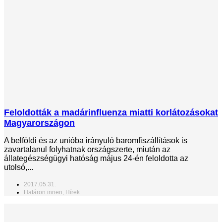
Feloldották a madárinfluenza miatti korlátozásokat
Magyarországon
A belföldi és az unióba irányuló baromfiszállítások is
zavartalanul folyhatnak országszerte, miután az
állategészségügyi hatóság május 24-én feloldotta az
utolsó,...
2017.05.31.
Határon innen
,
Hírek