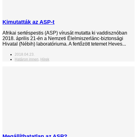
Kimutatták az ASP-t
Afrikai sertéspestis (ASP) vírusát mutatta ki vaddisznóban
2018. április 21-én a Nemzeti Élelmiszerlánc-biztonsági
Hivatal (Nébih) laboratóriuma. A fertőzött tetemet Heves...
2018.04.23.
Határon innen
,
Hírek
Megállíthatatlan az ASP?