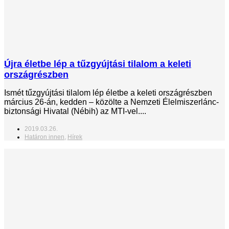
Újra életbe lép a tűzgyújtási tilalom a keleti
országrészben
Ismét tűzgyújtási tilalom lép életbe a keleti országrészben
március 26-án, kedden – közölte a Nemzeti Élelmiszerlánc-
biztonsági Hivatal (Nébih) az MTI-vel....
2019.03.26.
Határon innen
,
Hírek