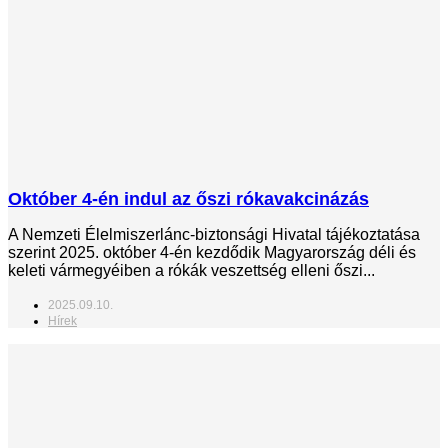
Október 4-én indul az őszi rókavakcinázás
A Nemzeti Élelmiszerlánc-biztonsági Hivatal tájékoztatása
szerint 2025. október 4-én kezdődik Magyarország déli és
keleti vármegyéiben a rókák veszettség elleni őszi...
2025.09.10.
Hírek