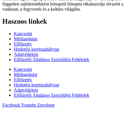
független sajtótermékként hónapról hónapra elkalauzolja olvasóit a
vadászat, a fegyverek és a kultúra világába.
Hasznos linkek
Kapcsolat
Médiaajánlat
Előfizetés
Hirdetési keretszabályzat
Adatvédelem
Előfizetői Általános Szerződési Feltételek
Kapcsolat
Médiaajánlat
Előfizetés
Hirdetési keretszabályzat
Adatvédelem
Előfizetői Általános Szerződési Feltételek
Facebook
Youtube
Envelope