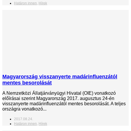
Határon innen
,
Hírek
Magyarország visszanyerte madárinfluenzától
mentes besorolását
A Nemzetközi Állatjárványügyi Hivatal (OIE) vonatkozó
előírásai szerint Magyarország 2017. augusztus 24-én
visszanyerte madárinfluenzától mentes besorolását. A teljes
országra vonatkozó...
2017.08.24.
Határon innen
,
Hírek