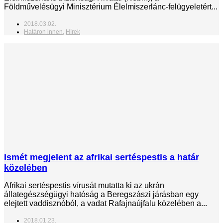
Földművelésügyi Minisztérium Élelmiszerlánc-felügyeletért...
2018.03.02.
Határon innen
,
Hírek
Ismét megjelent az afrikai sertéspestis a határ
közelében
Afrikai sertéspestis vírusát mutatta ki az ukrán
állategészségügyi hatóság a Beregszászi járásban egy
elejtett vaddisznóból, a vadat Rafajnaújfalu közelében a...
2018.01.23.