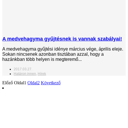
A medvehagyma gyűjtésnek is vannak szabályai!
A medvehagyma gyűjtési idénye március vége, április eleje.
Sokan nincsenek azonban tisztában azzal, hogy a
hazánkban több helyen is megteremő...
2017.03.27.
Határon innen
,
Hírek
Előző
Oldal
1
Oldal
2
Következő