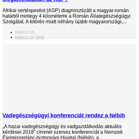
Afrikai sertéspestist (ASP) diagnosztizált a magyar-román
határtól mintegy 4 kilométerre a Román Állategészségügyi
Szolgálat. A kitörés miatt néhány újabb magyarországi,...
2018.03.19.
Határon túl
,
Hírek
Vadegészségügyi konferenciát rendez a Nébih
„A hazai vadegészségügy és vadgazdálkodás aktuális
kérdései 2018” címmel szervez konferenciát a Nemzeti
Élelmiszerlánc-biztonsági Hivatal (Nébih), a