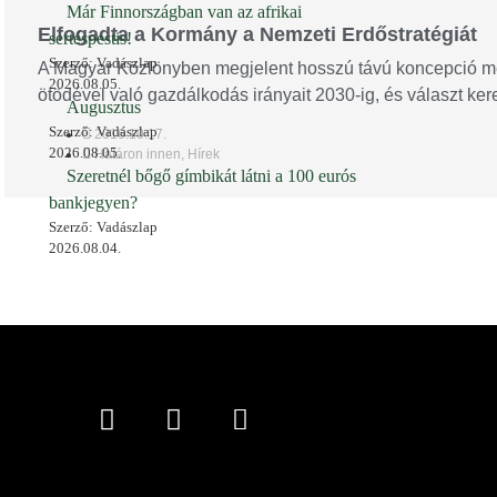
Már Finnországban van az afrikai
Elfogadta a Kormány a Nemzeti Erdőstratégiát
sertéspestis!
Szerző: Vadászlap
A Magyar Közlönyben megjelent hosszú távú koncepció me
2026.08.05.
ötödével való gazdálkodás irányait 2030-ig, és választ kere
Augusztus
Szerző: Vadászlap
2016.10.17.
2026.08.05.
Határon innen
,
Hírek
Szeretnél bőgő gímbikát látni a 100 eurós
bankjegyen?
Szerző: Vadászlap
2026.08.04.