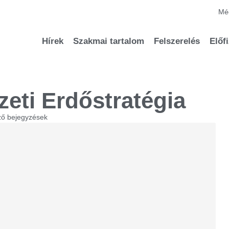
Méd
Hírek
Szakmai tartalom
Felszerelés
Előf
eti Erdőstratégia
ző bejegyzések