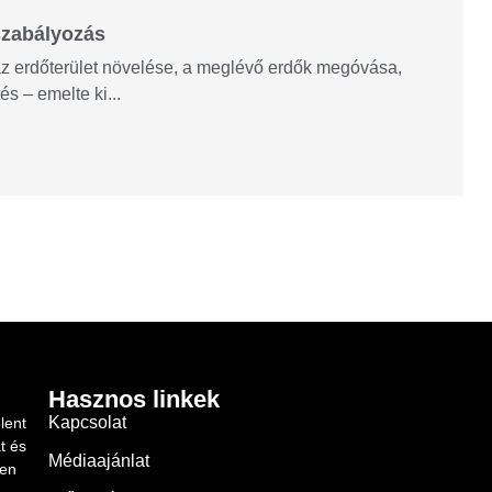
szabályozás
az erdőterület növelése, a meglévő erdők megóvása,
s – emelte ki...
Hasznos linkek
Kapcsolat
lent
t és
Médiaajánlat
ben