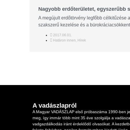
Nagyobb erdőterületet, egyszerűbb 
A megújult erdőtörvény legfőbb célkitűzése 
szakszerű kezelése és a bürokráciacsökkenté
2017.06.01.
Határon innen
,
Hírek
A vadászlapról
A Magyar VADÁSZLAP első próbaszáma 1990-ben je
meg, így immár több mint 35 éve szolgálja a vadásza
vadgazdálkodás iránt érdeklődő olvasókat. A kezdet