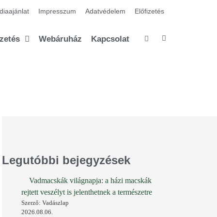
iaajánlat
Impresszum
Adatvédelem
Előfizetés
izetés
Webáruház
Kapcsolat
Legutóbbi bejegyzések
Vadmacskák világnapja: a házi macskák
rejtett veszélyt is jelenthetnek a természetre
Szerző: Vadászlap
2026.08.06.