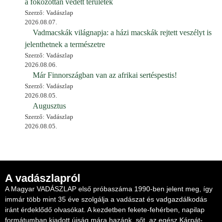
a fokozottan védett területek
Szerző: Vadászlap
2026.08.07.
Vadmacskák világnapja: a házi macskák rejtett veszélyt is
jelenthetnek a természetre
Szerző: Vadászlap
2026.08.06.
Már Finnországban van az afrikai sertéspestis!
Szerző: Vadászlap
2026.08.05.
Augusztus
Szerző: Vadászlap
2026.08.05.
A vadászlapról
A Magyar VADÁSZLAP első próbaszáma 1990-ben jelent meg, így
immár több mint 35 éve szolgálja a vadászat és vadgazdálkodás
iránt érdeklődő olvasókat. A kezdetben fekete-fehérben, napilap
formátumban kiadott újság mára hazánk, sőt, az egész Kárpát-