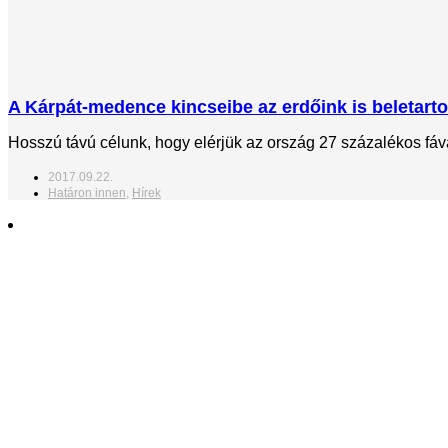
A Kárpát-medence kincseibe az erdőink is beletart
Hosszú távú célunk, hogy elérjük az ország 27 százalékos fáva
2017.09.22.
Határon innen
,
Hírek