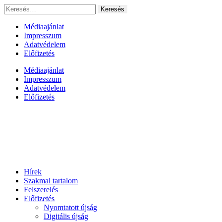
Ugrás
Keresés:
a
tartalomhoz
Médiaajánlat
Impresszum
Adatvédelem
Előfizetés
Médiaajánlat
Impresszum
Adatvédelem
Előfizetés
Hírek
Szakmai tartalom
Felszerelés
Előfizetés
Nyomtatott újság
Digitális újság