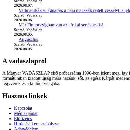
Szerző: Vadászlap
2026.08.07.
Vadmacskák világnapja: a házi macskák rejtett veszélyt is jel
Szerző: Vadászlap
2026.08.06.
Már Finnországban van az afrikai sertéspestis!
Szerző: Vadászlap
2026.08.05.
Augusztus
Szerző: Vadászlap
2026.08.05.
A vadászlapról
A Magyar VADÁSZLAP első próbaszáma 1990-ben jelent meg, így immár
formátumban kiadott újság mára hazánk, sőt, az egész Kárpát-medence
fegyverek és a kultúra világába.
Hasznos linkek
Kapcsolat
Médiaajánlat
Előfizetés
Hirdetési keretszabályzat
Adatvédelem