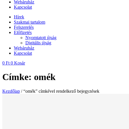
Webáruház
Kapcsolat
Hírek
Szakmai tartalom
Felszerelés
Előfizetés
Nyomtatott újság
Digitális újság
Webáruház
Kapcsolat
0
Ft
0
Kosár
Címke: omék
Kezdőlap
/ “omék” címkével rendelkező bejegyzések