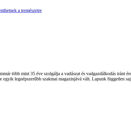
enthetnek a természetre
 több mint 35 éve szolgálja a vadászat és vadgazdálkodás iránt érde
 egyik legnépszerűbb szakmai magazinjává vált. Lapunk független sajt