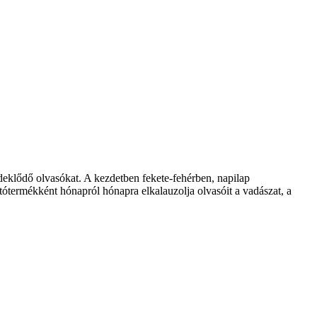
klődő olvasókat. A kezdetben fekete-fehérben, napilap
ótermékként hónapról hónapra elkalauzolja olvasóit a vadászat, a