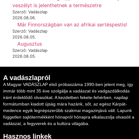
veszélyt is jelenthetnek a természetre
Szerző: Vadászlap
2026.08.06.
Már Finnországban van az afrikai sertéspestis!
Szerző: Vadászlap
2026.08.05.
Augusztus
Szerző: Vadászlap
2026.08.05.
A vadászlapról
A Magyar VADÁSZLAP első próbaszáma 1990-ben jelent meg, így
immár több mint 35 éve szolgálja a vadászat és vadgazdálkodás
iránt érdeklődő olvasókat. A kezdetben fekete-fehérben, napilap
formátumban kiadott újság mára hazánk, sőt, az egész Kárpát-
medence egyik legnépszerűbb szakmai magazinjává vált. Lapunk
független sajtótermékként hónapról hónapra elkalauzolja olvasóit a
vadászat, a fegyverek és a kultúra világába.
Hasznos linkek