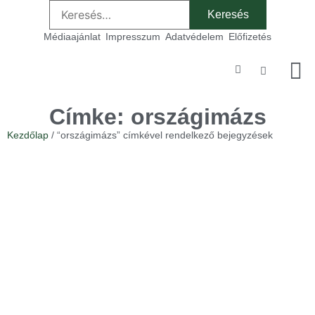
Médiaajánlat
Impresszum
Adatvédelem
Előfizetés
Szakmai
Címke: országimázs
Kezdőlap
/ “országimázs” címkével rendelkező bejegyzések