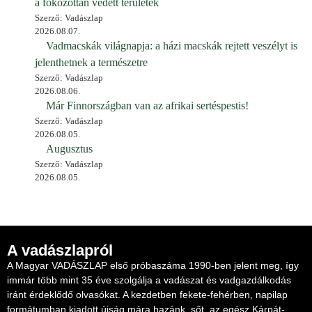
a fokozottan védett területek
Szerző: Vadászlap
2026.08.07.
Vadmacskák világnapja: a házi macskák rejtett veszélyt is
jelenthetnek a természetre
Szerző: Vadászlap
2026.08.06.
Már Finnországban van az afrikai sertéspestis!
Szerző: Vadászlap
2026.08.05.
Augusztus
Szerző: Vadászlap
2026.08.05.
A vadászlapról
A Magyar VADÁSZLAP első próbaszáma 1990-ben jelent meg, így
immár több mint 35 éve szolgálja a vadászat és vadgazdálkodás
iránt érdeklődő olvasókat. A kezdetben fekete-fehérben, napilap
formátumban kiadott újság mára hazánk, sőt, az egész Kárpát-