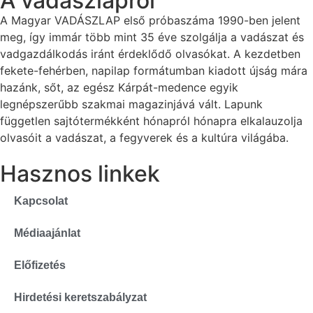
A vadászlapról
A Magyar VADÁSZLAP első próbaszáma 1990-ben jelent
meg, így immár több mint 35 éve szolgálja a vadászat és
vadgazdálkodás iránt érdeklődő olvasókat. A kezdetben
fekete-fehérben, napilap formátumban kiadott újság mára
hazánk, sőt, az egész Kárpát-medence egyik
legnépszerűbb szakmai magazinjává vált. Lapunk
független sajtótermékként hónapról hónapra elkalauzolja
olvasóit a vadászat, a fegyverek és a kultúra világába.
Hasznos linkek
Kapcsolat
Médiaajánlat
Előfizetés
Hirdetési keretszabályzat