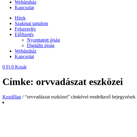
Webáruház
Kapcsolat
Hírek
Szakmai tartalom
Felszerelés
Előfizetés
Nyomtatott újság
Digitális újság
Webáruház
Kapcsolat
0
Ft
0
Kosár
Címke: orvvadászat eszközei
Kezdőlap
/ “orvvadászat eszközei” címkével rendelkező bejegyzések