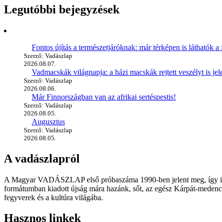
Legutóbbi bejegyzések
Fontos újítás a természetjáróknak: már térképen is láthatók a 
Szerző: Vadászlap
2026.08.07.
Vadmacskák világnapja: a házi macskák rejtett veszélyt is jel
Szerző: Vadászlap
2026.08.06.
Már Finnországban van az afrikai sertéspestis!
Szerző: Vadászlap
2026.08.05.
Augusztus
Szerző: Vadászlap
2026.08.05.
A vadászlapról
A Magyar VADÁSZLAP első próbaszáma 1990-ben jelent meg, így immár
formátumban kiadott újság mára hazánk, sőt, az egész Kárpát-medence
fegyverek és a kultúra világába.
Hasznos linkek