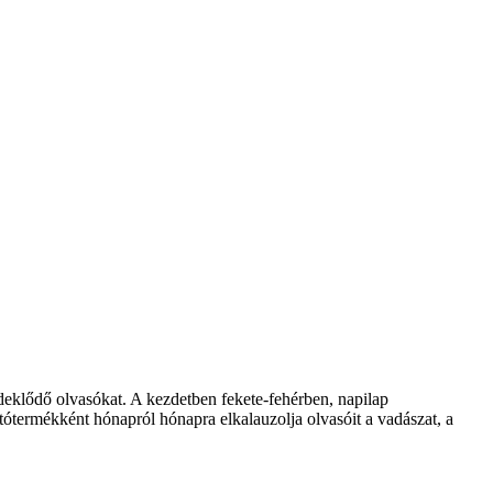
klődő olvasókat. A kezdetben fekete-fehérben, napilap
ótermékként hónapról hónapra elkalauzolja olvasóit a vadászat, a