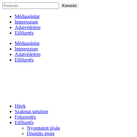
Ugrás
Keresés:
a
tartalomhoz
Médiaajánlat
Impresszum
Adatvédelem
Előfizetés
Médiaajánlat
Impresszum
Adatvédelem
Előfizetés
Hírek
Szakmai tartalom
Felszerelés
Előfizetés
Nyomtatott újság
Digitális újság