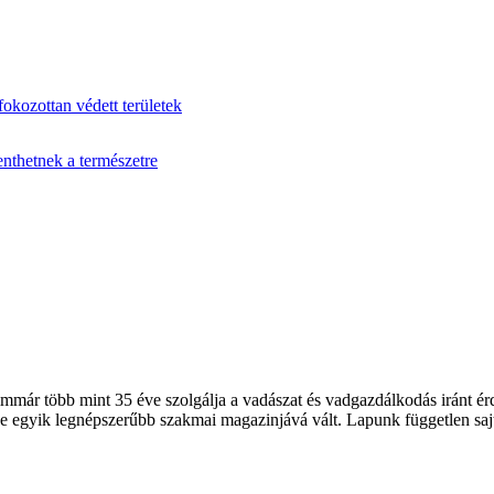
fokozottan védett területek
enthetnek a természetre
 több mint 35 éve szolgálja a vadászat és vadgazdálkodás iránt érde
 egyik legnépszerűbb szakmai magazinjává vált. Lapunk független sajt