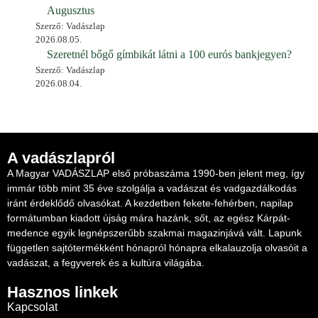
Augusztus
Szerző: Vadászlap
2026.08.05.
Szeretnél bőgő gímbikát látni a 100 eurós bankjegyen?
Szerző: Vadászlap
2026.08.04.
A vadászlapról
A Magyar VADÁSZLAP első próbaszáma 1990-ben jelent meg, így
immár több mint 35 éve szolgálja a vadászat és vadgazdálkodás
iránt érdeklődő olvasókat. A kezdetben fekete-fehérben, napilap
formátumban kiadott újság mára hazánk, sőt, az egész Kárpát-
medence egyik legnépszerűbb szakmai magazinjává vált. Lapunk
független sajtótermékként hónapról hónapra elkalauzolja olvasóit a
vadászat, a fegyverek és a kultúra világába.
Hasznos linkek
Kapcsolat