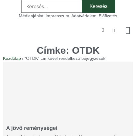
Médiaajánlat
Impresszum
Adatvédelem
Előfizetés
Szakmai
Címke: OTDK
Kezdőlap
/ “OTDK” címkével rendelkező bejegyzések
A jövő reménységei