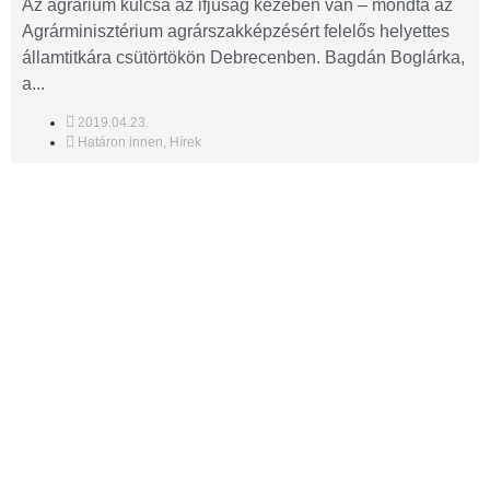
Az agrárium kulcsa az ifjúság kezében van – mondta az
Agrárminisztérium agrárszakképzésért felelős helyettes
államtitkára csütörtökön Debrecenben. Bagdán Boglárka,
a...
2019.04.23.
Határon innen
,
Hírek