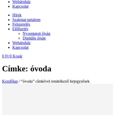
Webáruház
Kapcsolat
Hírek
Szakmai tartalom
Felszerelés
Előfizetés
Nyomtatott újság
Digitális újság
Webáruház
Kapcsolat
0
Ft
0
Kosár
Címke: óvoda
Kezdőlap
/ “óvoda” címkével rendelkező bejegyzések