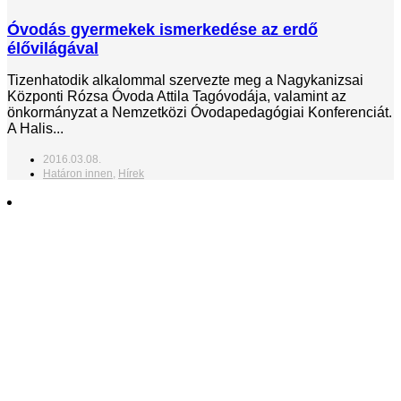
Óvodás gyermekek ismerkedése az erdő
élővilágával
Tizenhatodik alkalommal szervezte meg a Nagykanizsai
Központi Rózsa Óvoda Attila Tagóvodája, valamint az
önkormányzat a Nemzetközi Óvodapedagógiai Konferenciát.
A Halis...
2016.03.08.
Határon innen
,
Hírek