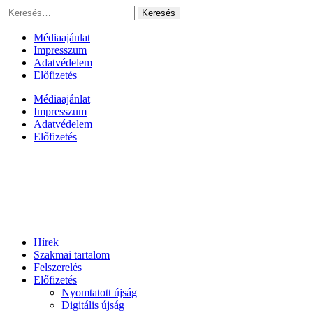
Ugrás
Keresés:
a
tartalomhoz
Médiaajánlat
Impresszum
Adatvédelem
Előfizetés
Médiaajánlat
Impresszum
Adatvédelem
Előfizetés
Hírek
Szakmai tartalom
Felszerelés
Előfizetés
Nyomtatott újság
Digitális újság