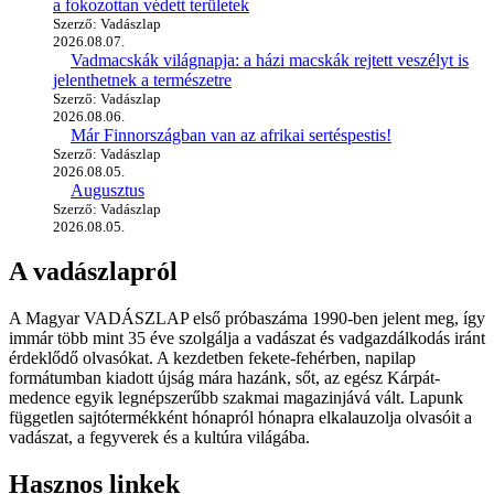
a fokozottan védett területek
Szerző: Vadászlap
2026.08.07.
Vadmacskák világnapja: a házi macskák rejtett veszélyt is
jelenthetnek a természetre
Szerző: Vadászlap
2026.08.06.
Már Finnországban van az afrikai sertéspestis!
Szerző: Vadászlap
2026.08.05.
Augusztus
Szerző: Vadászlap
2026.08.05.
A vadászlapról
A Magyar VADÁSZLAP első próbaszáma 1990-ben jelent meg, így
immár több mint 35 éve szolgálja a vadászat és vadgazdálkodás iránt
érdeklődő olvasókat. A kezdetben fekete-fehérben, napilap
formátumban kiadott újság mára hazánk, sőt, az egész Kárpát-
medence egyik legnépszerűbb szakmai magazinjává vált. Lapunk
független sajtótermékként hónapról hónapra elkalauzolja olvasóit a
vadászat, a fegyverek és a kultúra világába.
Hasznos linkek