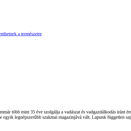
enthetnek a természetre
 több mint 35 éve szolgálja a vadászat és vadgazdálkodás iránt érde
 egyik legnépszerűbb szakmai magazinjává vált. Lapunk független sajt