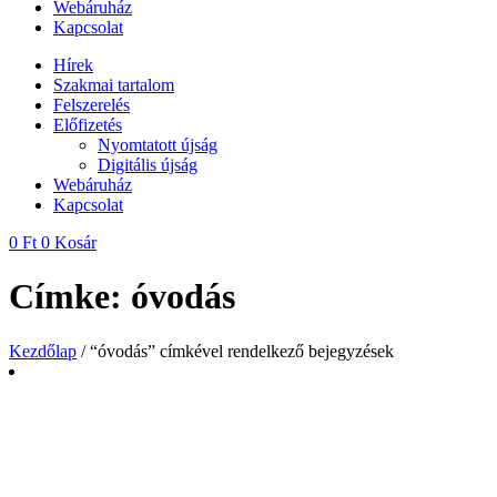
Webáruház
Kapcsolat
Hírek
Szakmai tartalom
Felszerelés
Előfizetés
Nyomtatott újság
Digitális újság
Webáruház
Kapcsolat
0
Ft
0
Kosár
Címke: óvodás
Kezdőlap
/ “óvodás” címkével rendelkező bejegyzések