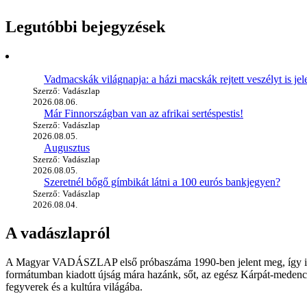
Legutóbbi bejegyzések
Vadmacskák világnapja: a házi macskák rejtett veszélyt is jel
Szerző: Vadászlap
2026.08.06.
Már Finnországban van az afrikai sertéspestis!
Szerző: Vadászlap
2026.08.05.
Augusztus
Szerző: Vadászlap
2026.08.05.
Szeretnél bőgő gímbikát látni a 100 eurós bankjegyen?
Szerző: Vadászlap
2026.08.04.
A vadászlapról
A Magyar VADÁSZLAP első próbaszáma 1990-ben jelent meg, így immár
formátumban kiadott újság mára hazánk, sőt, az egész Kárpát-medence
fegyverek és a kultúra világába.