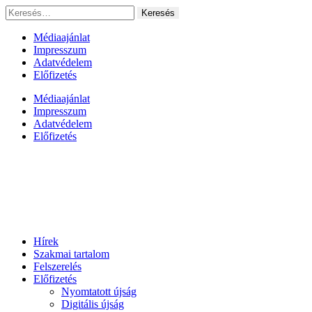
Ugrás
Keresés:
a
tartalomhoz
Médiaajánlat
Impresszum
Adatvédelem
Előfizetés
Médiaajánlat
Impresszum
Adatvédelem
Előfizetés
Hírek
Szakmai tartalom
Felszerelés
Előfizetés
Nyomtatott újság
Digitális újság