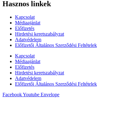
Hasznos linkek
Kapcsolat
Médiaajánlat
Előfizetés
Hirdetési keretszabályzat
Adatvédelem
Előfizetői Általános Szerződési Feltételek
Kapcsolat
Médiaajánlat
Előfizetés
Hirdetési keretszabályzat
Adatvédelem
Előfizetői Általános Szerződési Feltételek
Facebook
Youtube
Envelope