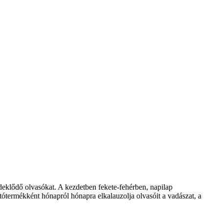
klődő olvasókat. A kezdetben fekete-fehérben, napilap
ótermékként hónapról hónapra elkalauzolja olvasóit a vadászat, a