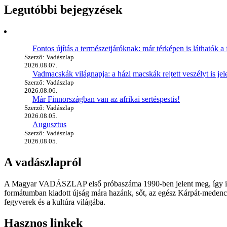
Legutóbbi bejegyzések
Fontos újítás a természetjáróknak: már térképen is láthatók a 
Szerző: Vadászlap
2026.08.07.
Vadmacskák világnapja: a házi macskák rejtett veszélyt is jel
Szerző: Vadászlap
2026.08.06.
Már Finnországban van az afrikai sertéspestis!
Szerző: Vadászlap
2026.08.05.
Augusztus
Szerző: Vadászlap
2026.08.05.
A vadászlapról
A Magyar VADÁSZLAP első próbaszáma 1990-ben jelent meg, így immár
formátumban kiadott újság mára hazánk, sőt, az egész Kárpát-medence
fegyverek és a kultúra világába.
Hasznos linkek