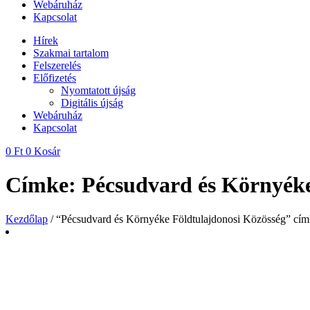
Webáruház
Kapcsolat
Hírek
Szakmai tartalom
Felszerelés
Előfizetés
Nyomtatott újság
Digitális újság
Webáruház
Kapcsolat
0
Ft
0
Kosár
Címke: Pécsudvard és Környéke
Kezdőlap
/ “Pécsudvard és Környéke Földtulajdonosi Közösség” cím