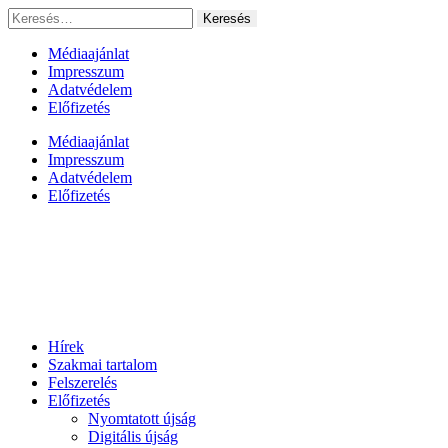
Ugrás
Keresés:
a
tartalomhoz
Médiaajánlat
Impresszum
Adatvédelem
Előfizetés
Médiaajánlat
Impresszum
Adatvédelem
Előfizetés
Hírek
Szakmai tartalom
Felszerelés
Előfizetés
Nyomtatott újság
Digitális újság