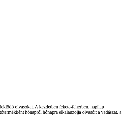
klődő olvasókat. A kezdetben fekete-fehérben, napilap
ótermékként hónapról hónapra elkalauzolja olvasóit a vadászat, a