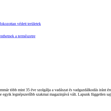
fokozottan védett területek
enthetnek a természetre
 több mint 35 éve szolgálja a vadászat és vadgazdálkodás iránt érde
 egyik legnépszerűbb szakmai magazinjává vált. Lapunk független sajt