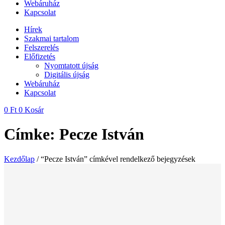
Webáruház
Kapcsolat
Hírek
Szakmai tartalom
Felszerelés
Előfizetés
Nyomtatott újság
Digitális újság
Webáruház
Kapcsolat
0
Ft
0
Kosár
Címke: Pecze István
Kezdőlap
/ “Pecze István” címkével rendelkező bejegyzések