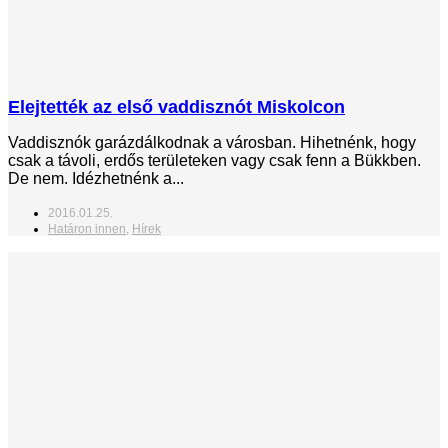
Elejtették az első vaddisznót Miskolcon
Vaddisznók garázdálkodnak a városban. Hihetnénk, hogy
csak a távoli, erdős területeken vagy csak fenn a Bükkben.
De nem. Idézhetnénk a...
2016.01.25.
Határon innen
,
Hírek