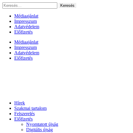
Ugrás
Keresés:
a
tartalomhoz
Médiaajánlat
Impresszum
Adatvédelem
Előfizetés
Médiaajánlat
Impresszum
Adatvédelem
Előfizetés
Hírek
Szakmai tartalom
Felszerelés
Előfizetés
Nyomtatott újság
Digitális újság