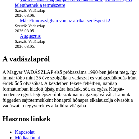
jelenthetnek a természetre
Szerző: Vadászlap
2026.08.06.
Már Finnországban van az afrikai sertéspestis!
Szerző: Vadászlap
2026.08.05.
Augusztus
Szerző: Vadászlap
2026.08.05.
A vadászlapról
A Magyar VADÁSZLAP első próbaszáma 1990-ben jelent meg, így
immár több mint 35 éve szolgálja a vadászat és vadgazdálkodás iránt
érdeklődő olvasókat. A kezdetben fekete-fehérben, napilap
formátumban kiadott újság mára hazánk, sőt, az egész Kárpát-
medence egyik legnépszerűbb szakmai magazinjává vált. Lapunk
független sajtótermékként hónapról hónapra elkalauzolja olvasóit a
vadászat, a fegyverek és a kultúra világába.
Hasznos linkek
Kapcsolat
Médiaajánlat