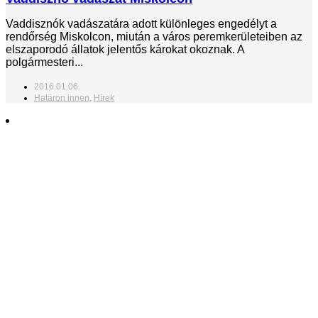
Vaddisznók vadászatára adott különleges engedélyt a
rendőrség Miskolcon, miután a város peremkerületeiben az
elszaporodó állatok jelentős károkat okoznak. A
polgármesteri...
2016.01.06.
Határon innen
,
Hírek