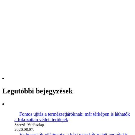
Legutóbbi bejegyzések
Fontos újítás a természetjáróknak: már térképen is láthatók
a fokozottan védett területek
Szerző: Vadászlap
2026.08.07.
Vadmacskák világnapja: a házi macskák rejtett veszélyt is