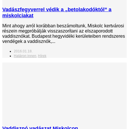
Vadászfegyverrel védik a „betolakodóktól” a
miskolciakat
Mint ahogy arról korábban beszámoltunk, Miskolc kertvárosi
részein megpróbálják visszaszorítani az elszaporodott
vaddisznókat. Budapest hegyvidéki kerületeiben rendszeres
vendégek a vaddisznók,...
2016.01.18.
Határon innen
,
Hírek
Vaddisznó vadászat Miskolcon