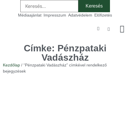
Médiaajánlat
Impresszum
Adatvédelem
Előfizetés
Szakmai
Címke: Pénzpataki
Vadászház
Kezdőlap
/ “Pénzpataki Vadászház” címkével rendelkező
bejegyzések