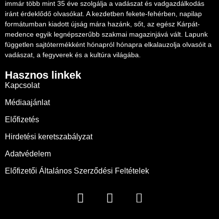
immár több mint 35 éve szolgálja a vadászat és vadgazdálkodás
iránt érdeklődő olvasókat. A kezdetben fekete-fehérben, napilap
formátumban kiadott újság mára hazánk, sőt, az egész Kárpát-
medence egyik legnépszerűbb szakmai magazinjává vált. Lapunk
független sajtótermékként hónapról hónapra elkalauzolja olvasóit a
vadászat, a fegyverek és a kultúra világába.
Hasznos linkek
Kapcsolat
Médiaajánlat
Előfizetés
Hirdetési keretszabályzat
Adatvédelem
Előfizetői Általános Szerződési Feltételek