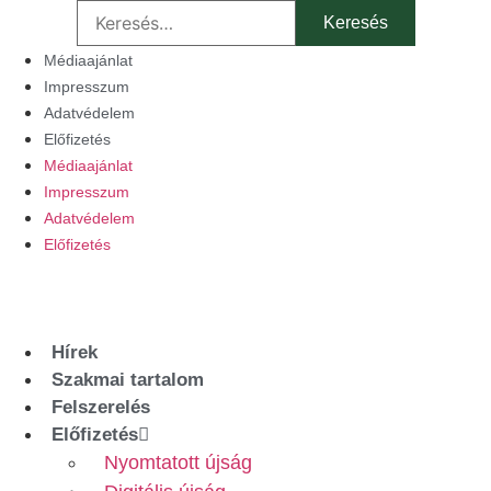
Keresés:
Ugrás
a
Médiaajánlat
tartalomhoz
Impresszum
Adatvédelem
Előfizetés
Médiaajánlat
Impresszum
Adatvédelem
Előfizetés
Hírek
Szakmai tartalom
Felszerelés
Előfizetés
Nyomtatott újság