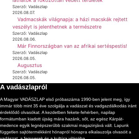
láthatók a fokozottan védett területek
Szerző: Vadászlap
2026.08.07.
Vadmacskák világnapja: a házi macskák rejtett
veszélyt is jelenthetnek a természetre
Szerző: Vadászlap
2026.08.06.
Már Finnországban van az afrikai sertéspestis!
Szerző: Vadászlap
2026.08.05.
Augusztus
Szerző: Vadászlap
2026.08.05.
A vadászlapról
A Magyar VADÁSZLAP első próbaszáma 1990-ben jelent meg, így
immár több mint 35 éve szolgálja a vadászat és vadgazdálkodás iránt
érdeklődő olvasókat. A kezdetben fekete-fehérben, napilap
formátumban kiadott újság mára hazánk, sőt, az egész Kárpát-
medence egyik legnépszerűbb szakmai magazinjává vált. Lapunk
független sajtótermékként hónapról hónapra elkalauzolja olvasóit a
vadászat, a fegyverek és a kultúra világába.