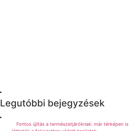
Legutóbbi bejegyzések
Fontos újítás a természetjáróknak: már térképen is