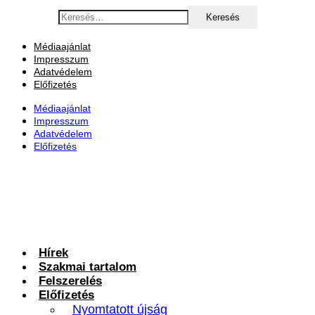
Ugrás
Keresés:
a
tartalomhoz
Médiaajánlat
Impresszum
Adatvédelem
Előfizetés
Médiaajánlat
Impresszum
Adatvédelem
Előfizetés
Hírek
Szakmai tartalom
Felszerelés
Előfizetés
Nyomtatott újság