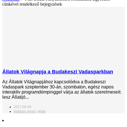
címkével rendelkező bejegyzések
Állatok Világnapja a Budakeszi Vadasparkban
Az Állatok Világnapjához kapcsolódva a Budakeszi
Vadaspark szeptember 30-án, szombaton, egész napos
interaktív programdömpinggel várja az állatok szerelmeseit:
lesz Állatijó...
2017.09.28.
Határon innen
,
Hírek