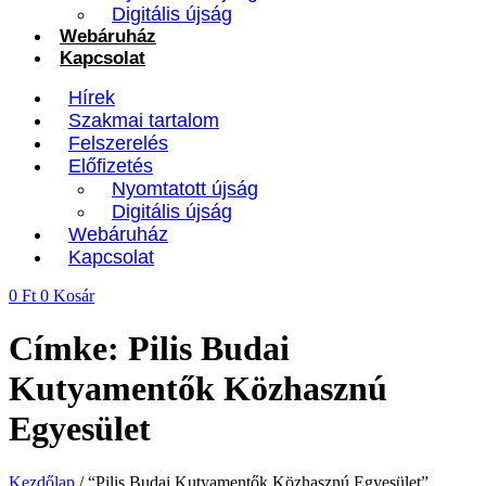
Digitális újság
Webáruház
Kapcsolat
Hírek
Szakmai tartalom
Felszerelés
Előfizetés
Nyomtatott újság
Digitális újság
Webáruház
Kapcsolat
0
Ft
0
Kosár
Címke: Pilis Budai
Kutyamentők Közhasznú
Egyesület
Kezdőlap
/ “Pilis Budai Kutyamentők Közhasznú Egyesület”