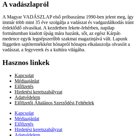
A vadászlapról
A Magyar VADÁSZLAP első próbaszáma 1990-ben jelent meg, így
immár több mint 35 éve szolgálja a vadászat és vadgazdálkodás iránt
érdeklődő olvasókat. A kezdetben fekete-fehérben, napilap
formátumban kiadott újság mára hazánk, sőt, az egész Kárpát-
medence egyik legnépszerűbb szakmai magazinjává vált. Lapunk
független sajtótermékként hónapról hónapra elkalauzolja olvasóit a
vadászat, a fegyverek és a kultúra világába.
Hasznos linkek
Kapcsolat
Médiaajánlat
Előfizetés
Hirdetési keretszabályzat
Adatvédelem
Előfizetői Általános Szerződési Feltételek
Kapcsolat
Médiaajánlat
Előfizetés
Hirdetési keretszabályzat
Adatvédelem