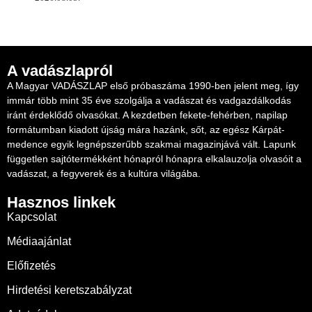
A vadászlapról
A Magyar VADÁSZLAP első próbaszáma 1990-ben jelent meg, így
immár több mint 35 éve szolgálja a vadászat és vadgazdálkodás
iránt érdeklődő olvasókat. A kezdetben fekete-fehérben, napilap
formátumban kiadott újság mára hazánk, sőt, az egész Kárpát-
medence egyik legnépszerűbb szakmai magazinjává vált. Lapunk
független sajtótermékként hónapról hónapra elkalauzolja olvasóit a
vadászat, a fegyverek és a kultúra világába.
Hasznos linkek
Kapcsolat
Médiaajánlat
Előfizetés
Hirdetési keretszabályzat