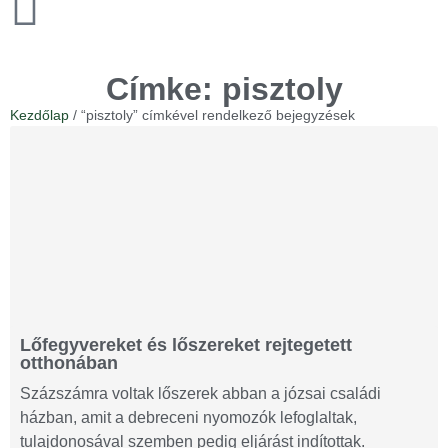
Címke: pisztoly
Kezdőlap
/ “pisztoly” címkével rendelkező bejegyzések
Lőfegyvereket és lőszereket rejtegetett
otthonában
Százszámra voltak lőszerek abban a józsai családi
házban, amit a debreceni nyomozók lefoglaltak,
tulajdonosával szemben pedig eljárást indítottak.