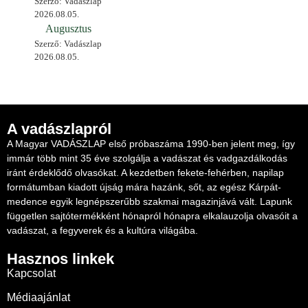
Szerző: Vadászlap
2026.08.05.
Augusztus
Szerző: Vadászlap
2026.08.05.
A vadászlapról
A Magyar VADÁSZLAP első próbaszáma 1990-ben jelent meg, így
immár több mint 35 éve szolgálja a vadászat és vadgazdálkodás
iránt érdeklődő olvasókat. A kezdetben fekete-fehérben, napilap
formátumban kiadott újság mára hazánk, sőt, az egész Kárpát-
medence egyik legnépszerűbb szakmai magazinjává vált. Lapunk
független sajtótermékként hónapról hónapra elkalauzolja olvasóit a
vadászat, a fegyverek és a kultúra világába.
Hasznos linkek
Kapcsolat
Médiaajánlat