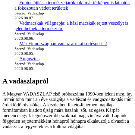
Fontos újítás a természetjáróknak: már térképen is láthatók
a fokozottan védett területek
Szerző: Vadászlap
2026.08.07.
Vadmacskák világnapja: a házi macskák rejtett veszélyt is
jelenthetnek a természetre
Szerző: Vadászlap
2026.08.06.
Már Finnországban van az afrikai sertéspestis!
Szerző: Vadászlap
2026.08.05.
Augusztus
Szerző: Vadászlap
2026.08.05.
A vadászlapról
A Magyar VADÁSZLAP első próbaszáma 1990-ben jelent meg, így
immár több mint 35 éve szolgálja a vadászat és vadgazdálkodás iránt
érdeklődő olvasókat. A kezdetben fekete-fehérben, napilap
formátumban kiadott újság mára hazánk, sőt, az egész Kárpát-
medence egyik legnépszerűbb szakmai magazinjává vált. Lapunk
független sajtótermékként hónapról hónapra elkalauzolja olvasóit a
vadászat, a fegyverek és a kultúra világába.