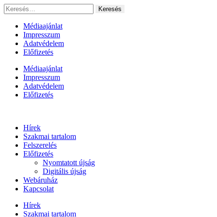
Ugrás
Keresés:
a
tartalomhoz
Médiaajánlat
Impresszum
Adatvédelem
Előfizetés
Médiaajánlat
Impresszum
Adatvédelem
Előfizetés
Hírek
Szakmai tartalom
Felszerelés
Előfizetés
Nyomtatott újság
Digitális újság
Webáruház
Kapcsolat
Hírek
Szakmai tartalom