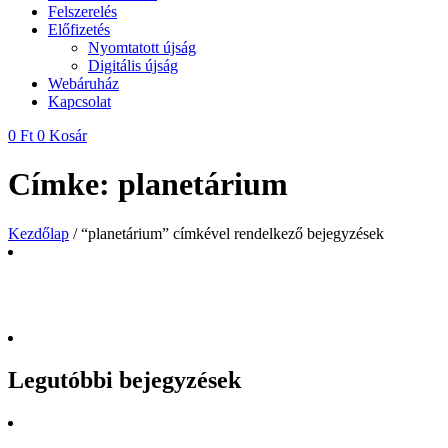
Felszerelés
Előfizetés
Nyomtatott újság
Digitális újság
Webáruház
Kapcsolat
0
Ft
0
Kosár
Címke: planetárium
Kezdőlap
/ “planetárium” címkével rendelkező bejegyzések
Legutóbbi bejegyzések