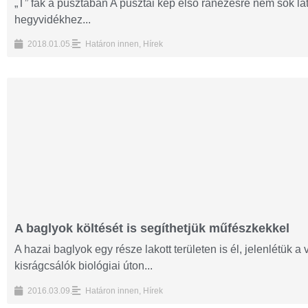
„T” fák a pusztában A pusztai kép első ránézésre nem sok lát
hegyvidékhez...
2018.01.05.
Határon innen
,
Hírek
A baglyok költését is segíthetjük műfészkekkel
A hazai baglyok egy része lakott területen is él, jelenlétük 
kisrágcsálók biológiai úton...
2016.03.09.
Határon innen
,
Hírek