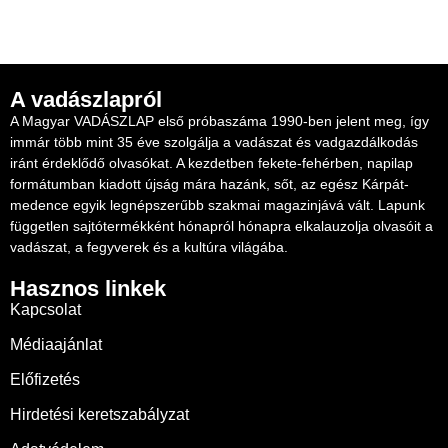
A vadászlapról
A Magyar VADÁSZLAP első próbaszáma 1990-ben jelent meg, így
immár több mint 35 éve szolgálja a vadászat és vadgazdálkodás
iránt érdeklődő olvasókat. A kezdetben fekete-fehérben, napilap
formátumban kiadott újság mára hazánk, sőt, az egész Kárpát-
medence egyik legnépszerűbb szakmai magazinjává vált. Lapunk
független sajtótermékként hónapról hónapra elkalauzolja olvasóit a
vadászat, a fegyverek és a kultúra világába.
Hasznos linkek
Kapcsolat
Médiaajánlat
Előfizetés
Hirdetési keretszabályzat