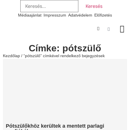
Médiaajánlat
Impresszum
Adatvédelem
Előfizetés
Szakmai
Címke: pótszülő
Kezdőlap
/ “pótszülő” címkével rendelkező bejegyzések
Pótszülőkhöz kerültek a mentett parlagi