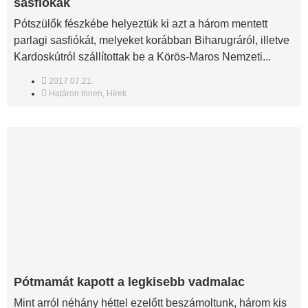
sasfiókák
Pótszülők fészkébe helyeztük ki azt a három mentett
parlagi sasfiókát, melyeket korábban Biharugráról, illetve
Kardoskútról szállítottak be a Körös-Maros Nemzeti...
2017.07.21.
Határon innen
,
Hírek
Pótmamát kapott a legkisebb vadmalac
Mint arról néhány héttel ezelőtt beszámoltunk, három kis