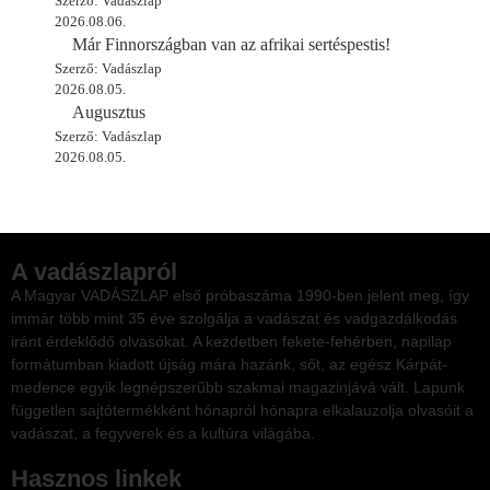
Szerző: Vadászlap
2026.08.06.
Már Finnországban van az afrikai sertéspestis!
Szerző: Vadászlap
2026.08.05.
Augusztus
Szerző: Vadászlap
2026.08.05.
A vadászlapról
A Magyar VADÁSZLAP első próbaszáma 1990-ben jelent meg, így
immár több mint 35 éve szolgálja a vadászat és vadgazdálkodás
iránt érdeklődő olvasókat. A kezdetben fekete-fehérben, napilap
formátumban kiadott újság mára hazánk, sőt, az egész Kárpát-
medence egyik legnépszerűbb szakmai magazinjává vált. Lapunk
független sajtótermékként hónapról hónapra elkalauzolja olvasóit a
vadászat, a fegyverek és a kultúra világába.
Hasznos linkek