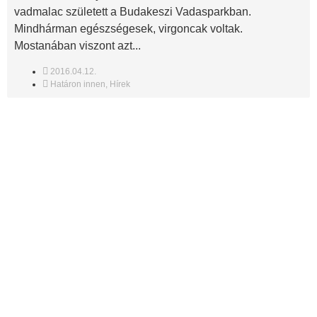
vadmalac született a Budakeszi Vadasparkban.
Mindhárman egészségesek, virgoncak voltak.
Mostanában viszont azt...
2016.04.12.
Határon innen
,
Hírek