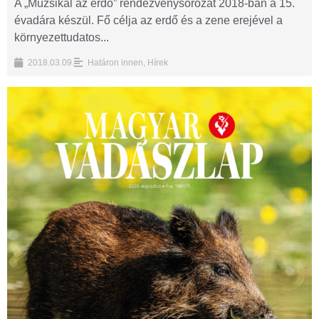
A „Muzsikál az erdő” rendezvénysorozat 2018-ban a 15.
évadára készül. Fő célja az erdő és a zene erejével a
környezettudatos...
2018.03.09.
Határon innen
,
Hírek