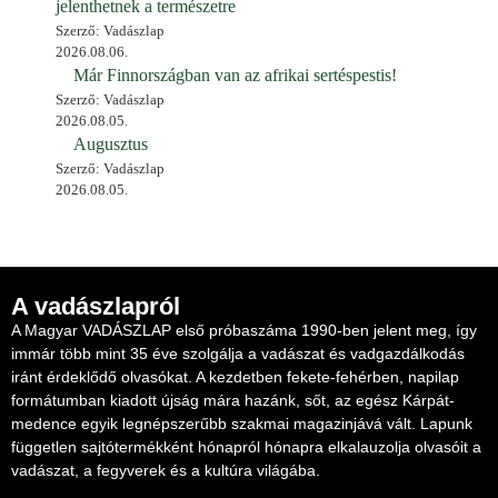
jelenthetnek a természetre
Szerző: Vadászlap
2026.08.06.
Már Finnországban van az afrikai sertéspestis!
Szerző: Vadászlap
2026.08.05.
Augusztus
Szerző: Vadászlap
2026.08.05.
A vadászlapról
A Magyar VADÁSZLAP első próbaszáma 1990-ben jelent meg, így
immár több mint 35 éve szolgálja a vadászat és vadgazdálkodás
iránt érdeklődő olvasókat. A kezdetben fekete-fehérben, napilap
formátumban kiadott újság mára hazánk, sőt, az egész Kárpát-
medence egyik legnépszerűbb szakmai magazinjává vált. Lapunk
független sajtótermékként hónapról hónapra elkalauzolja olvasóit a
vadászat, a fegyverek és a kultúra világába.