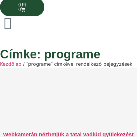
0
Ft
0
Címke: programe
Kezdőlap
/ “programe” címkével rendelkező bejegyzések
Webkamerán nézhetjük a tatai vadlúd gyülekezést