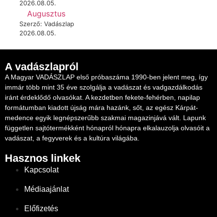
2026.08.05.
Augusztus
Szerző: Vadászlap
2026.08.05.
A vadászlapról
A Magyar VADÁSZLAP első próbaszáma 1990-ben jelent meg, így
immár több mint 35 éve szolgálja a vadászat és vadgazdálkodás
iránt érdeklődő olvasókat. A kezdetben fekete-fehérben, napilap
formátumban kiadott újság mára hazánk, sőt, az egész Kárpát-
medence egyik legnépszerűbb szakmai magazinjává vált. Lapunk
független sajtótermékként hónapról hónapra elkalauzolja olvasóit a
vadászat, a fegyverek és a kultúra világába.
Hasznos linkek
Kapcsolat
Médiaajánlat
Előfizetés