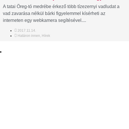
A tatai Öreg-tó medrébe érkező több tízezernyi vadludat a
vad zavarása nélkül bárki figyelemmel kísérheti az
interneten egy webkamera segítésével....
2017.11.14.
Határon innen
,
Hírek