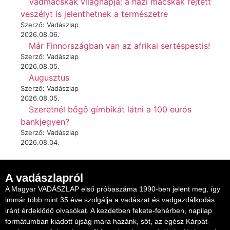
Vadmacskák világnapja: a házi macskák rejtett
veszélyt is jelenthetnek a természetre
Szerző: Vadászlap
2026.08.06.
Már Finnországban van az afrikai sertéspestis!
Szerző: Vadászlap
2026.08.05.
Augusztus
Szerző: Vadászlap
2026.08.05.
Szeretnél bőgő gímbikát látni a 100 eurós
bankjegyen?
Szerző: Vadászlap
2026.08.04.
A vadászlapról
A Magyar VADÁSZLAP első próbaszáma 1990-ben jelent meg, így
immár több mint 35 éve szolgálja a vadászat és vadgazdálkodás
iránt érdeklődő olvasókat. A kezdetben fekete-fehérben, napilap
formátumban kiadott újság mára hazánk, sőt, az egész Kárpát-