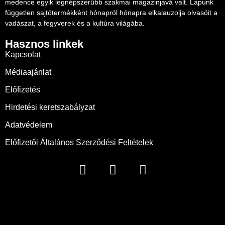
medence egyik legnépszerűbb szakmai magazinjává vált. Lapunk
független sajtótermékként hónapról hónapra elkalauzolja olvasóit a
vadászat, a fegyverek és a kultúra világába.
Hasznos linkek
Kapcsolat
Médiaajánlat
Előfizetés
Hirdetési keretszabályzat
Adatvédelem
Előfizetői Általános Szerződési Feltételek