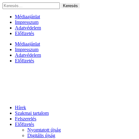
Ugrás
Keresés:
a
tartalomhoz
Médiaajánlat
Impresszum
Adatvédelem
Előfizetés
Médiaajánlat
Impresszum
Adatvédelem
Előfizetés
Hírek
Szakmai tartalom
Felszerelés
Előfizetés
Nyomtatott újság
Digitális újság