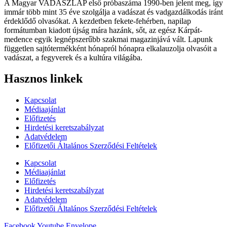
A Magyar VADÁSZLAP első próbaszáma 1990-ben jelent meg, így
immár több mint 35 éve szolgálja a vadászat és vadgazdálkodás iránt
érdeklődő olvasókat. A kezdetben fekete-fehérben, napilap
formátumban kiadott újság mára hazánk, sőt, az egész Kárpát-
medence egyik legnépszerűbb szakmai magazinjává vált. Lapunk
független sajtótermékként hónapról hónapra elkalauzolja olvasóit a
vadászat, a fegyverek és a kultúra világába.
Hasznos linkek
Kapcsolat
Médiaajánlat
Előfizetés
Hirdetési keretszabályzat
Adatvédelem
Előfizetői Általános Szerződési Feltételek
Kapcsolat
Médiaajánlat
Előfizetés
Hirdetési keretszabályzat
Adatvédelem
Előfizetői Általános Szerződési Feltételek
Facebook
Youtube
Envelope