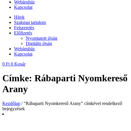
Webáruház
Kapcsolat
Hírek
Szakmai tartalom
Felszerelés
Előfizetés
Nyomtatott újság
Digitális újság
Webáruház
Kapcsolat
0
Ft
0
Kosár
Címke: Rábaparti Nyomkereső
Arany
Kezdőlap
/ “Rábaparti Nyomkereső Arany” címkével rendelkező
bejegyzések