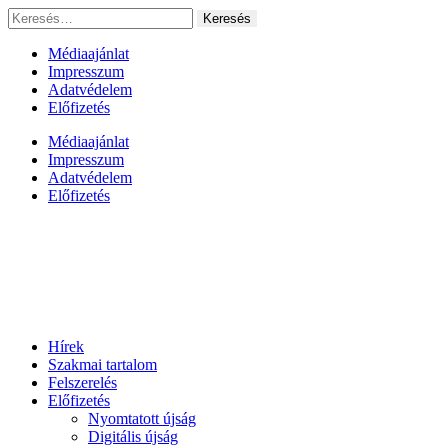
Ugrás
Keresés:
a
tartalomhoz
Médiaajánlat
Impresszum
Adatvédelem
Előfizetés
Médiaajánlat
Impresszum
Adatvédelem
Előfizetés
Hírek
Szakmai tartalom
Felszerelés
Előfizetés
Nyomtatott újság
Digitális újság