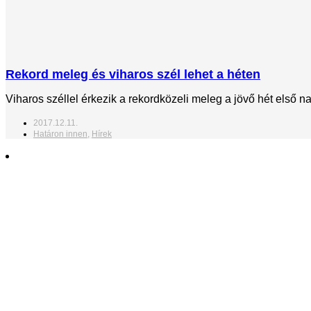
Rekord meleg és viharos szél lehet a héten
Viharos széllel érkezik a rekordközeli meleg a jövő hét első na
2017.12.11.
Határon innen
,
Hírek