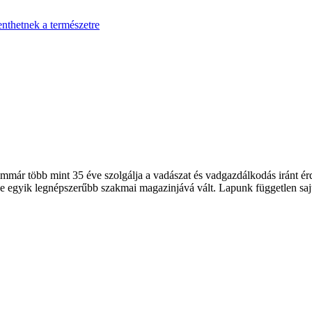
enthetnek a természetre
 több mint 35 éve szolgálja a vadászat és vadgazdálkodás iránt érde
 egyik legnépszerűbb szakmai magazinjává vált. Lapunk független sajt