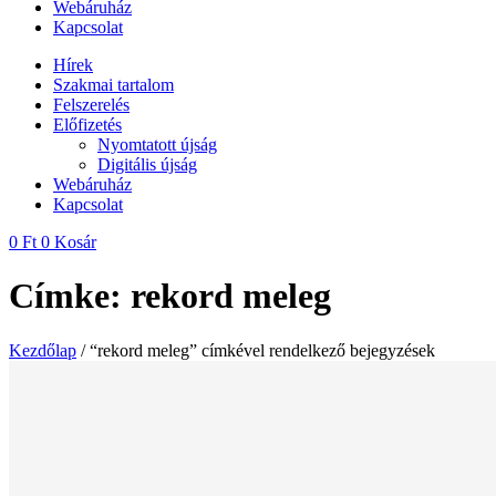
Webáruház
Kapcsolat
Hírek
Szakmai tartalom
Felszerelés
Előfizetés
Nyomtatott újság
Digitális újság
Webáruház
Kapcsolat
0
Ft
0
Kosár
Címke: rekord meleg
Kezdőlap
/ “rekord meleg” címkével rendelkező bejegyzések