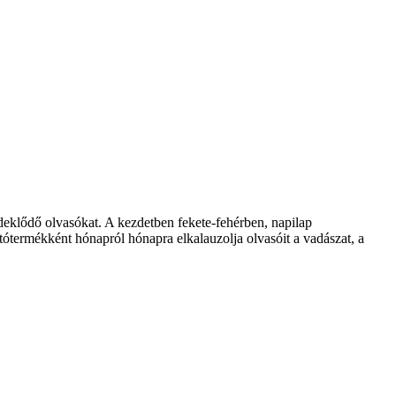
klődő olvasókat. A kezdetben fekete-fehérben, napilap
ótermékként hónapról hónapra elkalauzolja olvasóit a vadászat, a