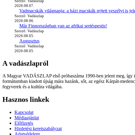
Szerző: Vadászlap
2026.08.07.
Vadmacskák világnapja: a házi macskák rejtett veszélyt is jel
Szerző: Vadászlap
2026.08.06.
Már Finnországban van az afrikai sertéspestis!
Szerző: Vadászlap
2026.08.05.
Augusztus
Szerző: Vadászlap
2026.08.05.
A vadászlapról
A Magyar VADÁSZLAP első próbaszáma 1990-ben jelent meg, így immár
formátumban kiadott újság mára hazánk, sőt, az egész Kárpát-medence
fegyverek és a kultúra világába.
Hasznos linkek
Kapcsolat
Médiaajánlat
Előfizetés
Hirdetési keretszabályzat
Adatvédelem