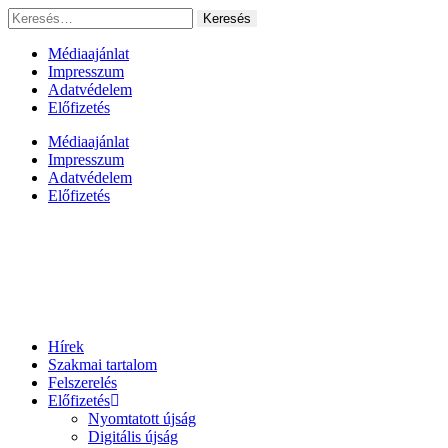
Ugrás
Keresés:
a
tartalomhoz
Médiaajánlat
Impresszum
Adatvédelem
Előfizetés
Médiaajánlat
Impresszum
Adatvédelem
Előfizetés
Hírek
Szakmai tartalom
Felszerelés
Előfizetés
Nyomtatott újság
Digitális újság