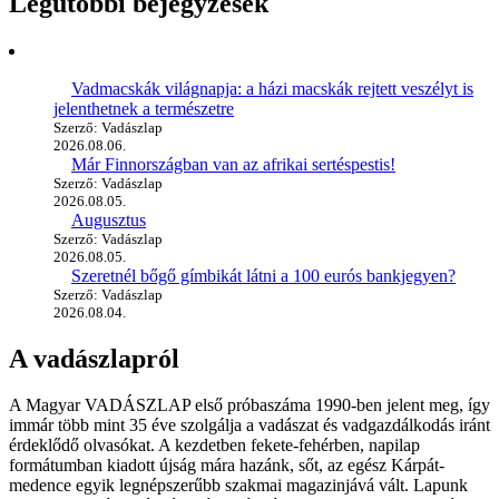
Legutóbbi bejegyzések
Vadmacskák világnapja: a házi macskák rejtett veszélyt is
jelenthetnek a természetre
Szerző: Vadászlap
2026.08.06.
Már Finnországban van az afrikai sertéspestis!
Szerző: Vadászlap
2026.08.05.
Augusztus
Szerző: Vadászlap
2026.08.05.
Szeretnél bőgő gímbikát látni a 100 eurós bankjegyen?
Szerző: Vadászlap
2026.08.04.
A vadászlapról
A Magyar VADÁSZLAP első próbaszáma 1990-ben jelent meg, így
immár több mint 35 éve szolgálja a vadászat és vadgazdálkodás iránt
érdeklődő olvasókat. A kezdetben fekete-fehérben, napilap
formátumban kiadott újság mára hazánk, sőt, az egész Kárpát-
medence egyik legnépszerűbb szakmai magazinjává vált. Lapunk