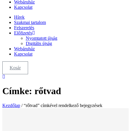
Webáruház
Kapcsolat
Hírek
Szakmai tartalom
Felszerelés
Előfizetés
Nyomtatott újság
Digitális újság
Webáruház
Kapcsolat
Kosár
Címke: rőtvad
Kezdőlap
/ “rőtvad” címkével rendelkező bejegyzések