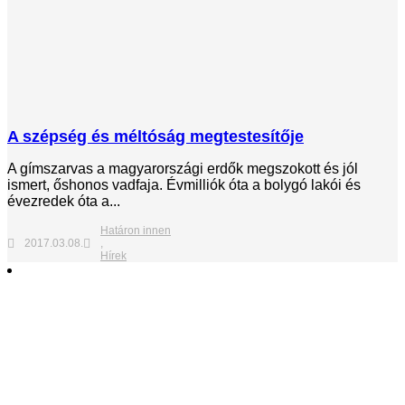
A szépség és méltóság megtestesítője
A gímszarvas a magyarországi erdők megszokott és jól
ismert, őshonos vadfaja. Évmilliók óta a bolygó lakói és
évezredek óta a...
Határon innen
2017.03.08.
,
Hírek