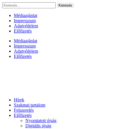
Ugrás
Keresés:
a
tartalomhoz
Médiaajánlat
Impresszum
Adatvédelem
Előfizetés
Médiaajánlat
Impresszum
Adatvédelem
Előfizetés
Hírek
Szakmai tartalom
Felszerelés
Előfizetés
Nyomtatott újság
Digitális újság