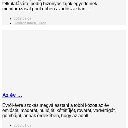
felkutatására, pedig bizonyos fajok egyedeinek
monitorozását pont ebben az időszakban...
2018.03.08.
Határon innen
,
Hírek
Az év …
Évről-évre szokás megválasztani a többi között az év
emlősét, madarát, hüllőjét, kétéltűjét, rovarát, vadvirágát,
gombáját, annak érdekében, hogy az adott...
2018.01.09.