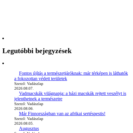
Legutóbbi bejegyzések
Fontos újítás a természetjáróknak: már térképen is láthatók
a fokozottan védett területek
Szerző: Vadászlap
2026.08.07.
Vadmacskák világnapja: a házi macskák rejtett veszélyt is
jelenthetnek a természetre
Szerző: Vadászlap
2026.08.06.
Már Finnországban van az afrikai sertéspestis!
Szerző: Vadászlap
2026.08.05.
Augusztus