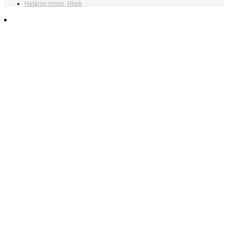
Határon innen
,
Hírek