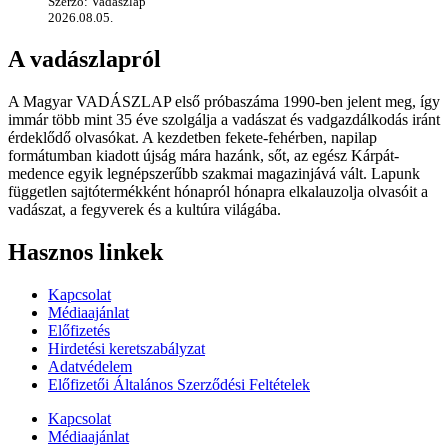
Szerző: Vadászlap
2026.08.05.
A vadászlapról
A Magyar VADÁSZLAP első próbaszáma 1990-ben jelent meg, így
immár több mint 35 éve szolgálja a vadászat és vadgazdálkodás iránt
érdeklődő olvasókat. A kezdetben fekete-fehérben, napilap
formátumban kiadott újság mára hazánk, sőt, az egész Kárpát-
medence egyik legnépszerűbb szakmai magazinjává vált. Lapunk
független sajtótermékként hónapról hónapra elkalauzolja olvasóit a
vadászat, a fegyverek és a kultúra világába.
Hasznos linkek
Kapcsolat
Médiaajánlat
Előfizetés
Hirdetési keretszabályzat
Adatvédelem
Előfizetői Általános Szerződési Feltételek
Kapcsolat
Médiaajánlat