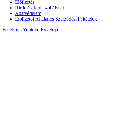
Előfizetés
Hirdetési keretszabályzat
Adatvédelem
Előfizetői Általános Szerződési Feltételek
Facebook
Youtube
Envelope