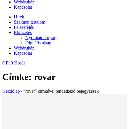
Webáruház
Kapcsolat
Hírek
Szakmai tartalom
Felszerelés
Előfizetés
Nyomtatott újság
Digitális újság
Webáruház
Kapcsolat
0
Ft
0
Kosár
Címke: rovar
Kezdőlap
/ “rovar” címkével rendelkező bejegyzések