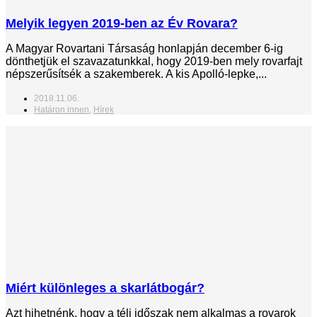
Melyik legyen 2019-ben az Év Rovara?
A Magyar Rovartani Társaság honlapján december 6-ig
dönthetjük el szavazatunkkal, hogy 2019-ben mely rovarfajt
népszerűsítsék a szakemberek. A kis Apolló-lepke,...
2018.11.06.
Határon innen
,
Hírek
Miért különleges a skarlátbogár?
Azt hihetnénk, hogy a téli időszak nem alkalmas a rovarok