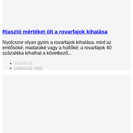
Riasztó mértéket ölt a rovarfajok kihalása
Nyolcszor olyan gyors a rovarfajok kihalása, mint az
emlősöké, madaraké vagy a hüllőké: a rovarfajok 40
százaléka kihalhat a következő...
2019.02.12.
Határon túl
,
Hírek